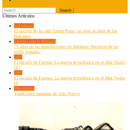
Search
for:
Últimos Artículos
Sobremesa
El secreto de la calle Anton Pann: un viaje al alma de los
Balcanes
Charlas con la Historia
75 años de las deportaciones en Bărăgan: Memoria de un
exilio forzado.
360º
El escudo de Europa: La guerra tecnológica en el Mar Negro
(II)
360º
El escudo de Europa: La guerra tecnológica en el Mar Negro
(I)
Miscelanea
Tradiciones rumanas de Año Nuevo