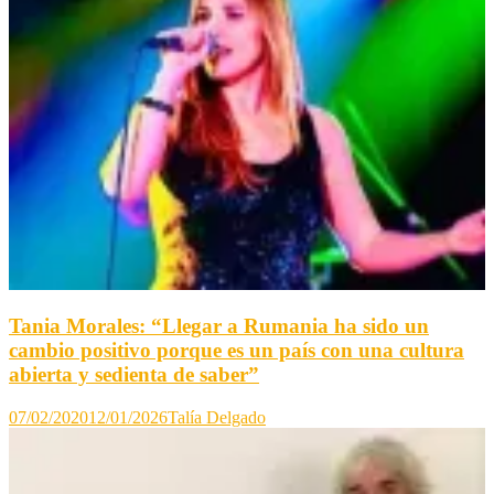
Tania Morales: “Llegar a Rumania ha sido un
cambio positivo porque es un país con una cultura
abierta y sedienta de saber”
07/02/2020
12/01/2026
Talía Delgado