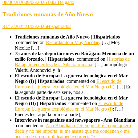
08/06/2026
09/06/2026
Talía Delgado
Tradiciones rumanas de Año Nuevo
31/12/2025
21/06/2026
Hispatriados
Tradiciones rumanas de Año Nuevo | Hispatriados
commented on
Recordando a Moș Nicolae
: […] Moș
Nicolae […]
75 años de las deportaciones en Bărăgan: Memoria de un
exilio forzado. | Hispatriados
commented on
Historias de
Bărăgan,recuerdos de la Siberia rumana
: […] antropólogo
Valeriu Antonovici y h
El escudo de Europa: La guerra tecnológica en el Mar
Negro (I) | Hispatriados
commented on
El escudo de
Europa: La guerra tecnológica en el Mar Negro (II)
: […] En
la segunda parte de esta serie, nos a
El escudo de Europa: La guerra tecnológica en el Mar
Negro (II) | Hispatriados
commented on
El escudo de
Europa: La guerra tecnológica en el Mar Negro (I)
: […]
Puedes leer aquí la primera parte [
Interviews in magazines and newspapers - Ana Blandiana
commented on
Ana Blandiana: “Siempre diré lo que quiero
decir y no me importa, ni me asusta que me condenen o me
acusen de no ser politicamente correcta”.
: […]