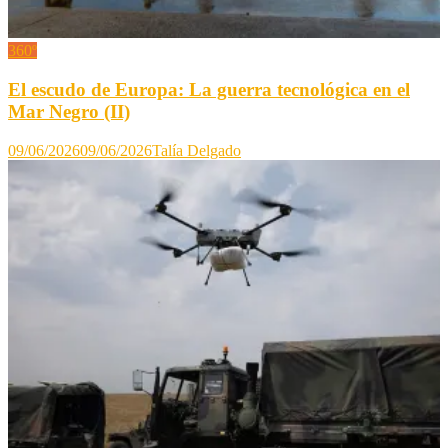
360º
El escudo de Europa: La guerra tecnológica en el
Mar Negro (II)
09/06/2026
09/06/2026
Talía Delgado