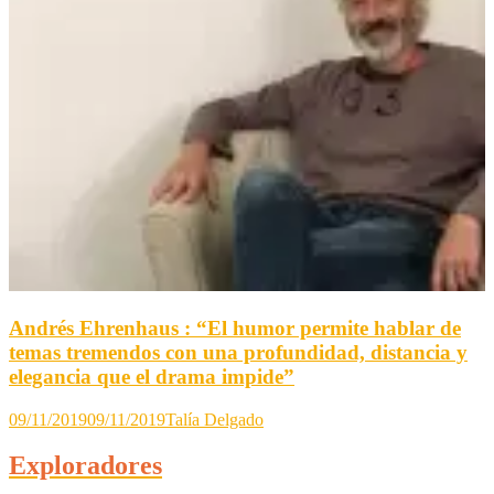
Andrés Ehrenhaus : “El humor permite hablar de
temas tremendos con una profundidad, distancia y
elegancia que el drama impide”
09/11/2019
09/11/2019
Talía Delgado
Exploradores