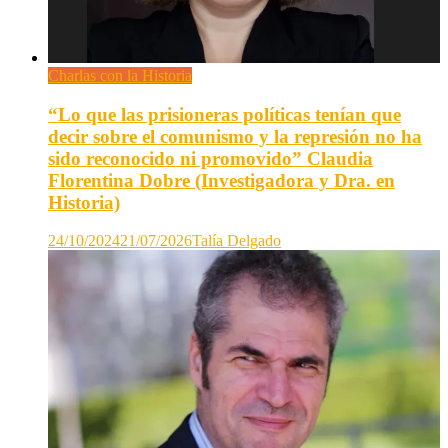
Charlas con la Historia
“Lo que las prisioneras políticas tenían que
decir sobre el comunismo y la represión no ha
sido reconocido ni promovido” Claudia
Florentina Dobre (Investigadora y Dra. en
Historia)
24/10/2024
21/07/2026
Talía Delgado