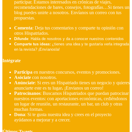
participar. Estamos interesados en crónicas de viajes,
recomendaciones de bares, consejos, fotografías…Si tienes un
blog puedes unirte a nosotros. Envíanos un correo con tus
propuestas.
Comenta
: Deja tus comentarios y comparte tu opinión con
otros Hispatriados.
Difunde
: Habla de nosotros y da a conocer nuestros contenidos
Comparte tus ideas:
¿tienes una idea y te gustaría verla integrada
en la revista? ¡Envíanosla!
Intégrate
Participa
en nuestros concursos, eventos y promociones.
Asóciate
con nosotros.
Anúnciate
: Si eres un Hispatriado tienes un negocio y quieres
anunciarte este es tu lugar
.
¡Envianos un correo!
Patrocínanos
:
Buscamos Hispatriados que puedan patrocinar
nuestros eventos: con aportaciones económicas, cediéndonos
un lugar de reunión, un restaurante, un bar, un club y otras
muchas formas.
Dona
:
Si te gusta nuestra idea y crees en el proyecto
ayúdanos a mejorar y a crecer.
Últimos Tweets