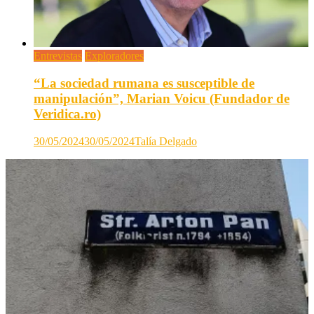
Entrevistas
Exploradores
“La sociedad rumana es susceptible de
manipulación”, Marian Voicu (Fundador de
Veridica.ro)
30/05/2024
30/05/2024
Talía Delgado