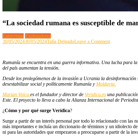
“La sociedad rumana es susceptible de ma
Entrevistas
Exploradores
on
30/05/2024
30/05/2024
Talía Delgado
Leave a Comment
“La
sociedad
rumana
Rumanía se encuentra en una guerra informativa. Una lucha para la qu
es
del país aumentan la tensión.
susceptible
de
Desde los prolegómenos de la invasión a Ucrania la desinformación 
manipulación”
desestabilizar social y políticamente Rumanía y
Moldavia.
Marian
Voicu
Marian Voicu
es el fundador y director de
Veridica.ro
una publicación
(Fundador
Este. El proyecto lo lleva a cabo la Alianza Internacional de Periodi
de
Veridica.ro)
¿
Cómo y por qué surge Verídica
?
Surge a partir de un interés personal por todo lo relacionado con las n
más importantes e incluía un diccionario de términos y un idiolecto d
ni para las autoridades que empezaron a preocuparse a partir de la in