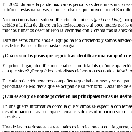
En 2020, durante la pandemia, varios periodistas decidimos iniciar e
patrón en estas narrativas, eran las mismas que provenían del Kremlin 
No queríamos hacer sólo verificación de noticias (
fact checking
), por
debido a la falta de dinero en las redacciones o al poco interés por
muchos rumanos descubrieron la vecindad con Ucrania tras la anexió
Durante estos cuatro años el equipo ha ido creciendo y somos alreded
desde los Países bálticos hasta Georgia.
¿Cuáles son los pasos que seguís tras identificar una campaña d
En primer lugar, identificamos cuál es la noticia falsa, dónde apareció
a la que sirve? ¿Por qué los periodistas elaboraron esa noticia falsa? 
En cada redacción tenemos compañeros que hablan ruso y se ocupan d
periodistas de Moldavia que se ocupan de su territorio. Cada uno de e
¿Cuáles son y de dónde provienen los principales temas de desin
En una guerra informativa como la que vivimos se especula con temas se
desinformación. Las principales temáticas de desinformación sobre Ucra
narrativas.
Una de las más destacadas y actuales es la relacionada con la guerra, 