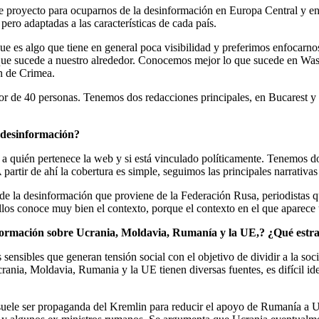
ste proyecto para ocuparnos de la desinformación en Europa Central y e
pero adaptadas a las características de cada país.
que es algo que tiene en general poca visibilidad y preferimos enfocarno
 lo que sucede a nuestro alrededor. Conocemos mejor lo que sucede en W
n de Crimea.
or de 40 personas. Tenemos dos redacciones principales, en Bucarest y 
e desinformación?
, a quién pertenece la web y si está vinculado políticamente. Tenemos dos
A partir de ahí la cobertura es simple, seguimos las principales narrati
e la desinformación que proviene de la Federación Rusa, periodistas q
llos conoce muy bien el contexto, porque el contexto en el que aparece
formación sobre Ucrania, Moldavia, Rumanía y la UE,? ¿Qué estrat
nsibles que generan tensión social con el objetivo de dividir a la socie
nia, Moldavia, Rumania y la UE tienen diversas fuentes, es difícil iden
suele ser propaganda del Kremlin para reducir el apoyo de Rumanía a Ucr