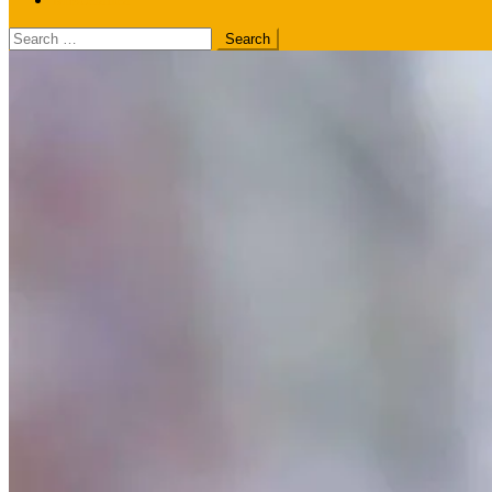
Search
for: