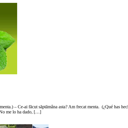
 menta.) – Ce-ai făcut săptămâna asta? Am frecat menta. (¿Qué has hec
? No me lo ha dado, […]