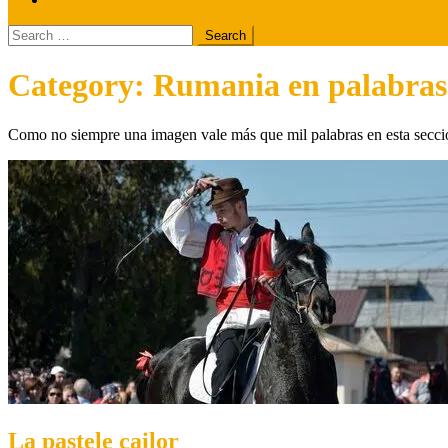
Search
for:
Category:
Rumania en palabras
Como no siempre una imagen vale más que mil palabras en esta sección
La paștele cailor