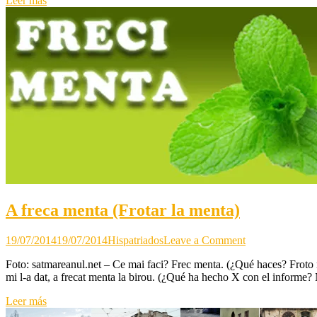
Leer más
El
Día
de
la
lengua
rumana.
Similitudes
de
la
lengua
rumana
y
española.
A freca menta (Frotar la menta)
on
19/07/2014
19/07/2014
Hispatriados
Leave a Comment
A
Foto: satmareanul.net – Ce mai faci? Frec menta. (¿Qué haces? Froto
freca
mi l-a dat, a frecat menta la birou. (¿Qué ha hecho X con el informe
menta
(Frotar
Leer más
la
menta)