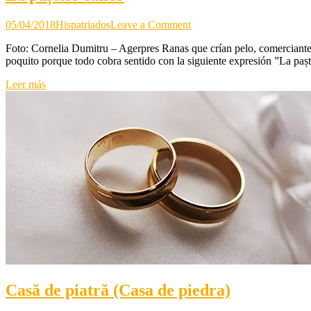
on
05/04/2018
Hispatriados
Leave a Comment
La
Foto: Cornelia Dumitru – Agerpres Ranas que crían pelo, comerciantes,
paștele
poquito porque todo cobra sentido con la siguiente expresión ”La paș
cailor
Leer más
Casă de piatră (Casa de piedra)