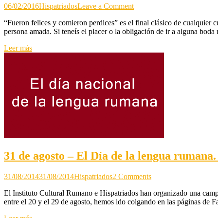
on
06/02/2016
Hispatriados
Leave a Comment
Casă
“Fueron felices y comieron perdices” es el final clásico de cualquier 
de
persona amada. Si teneís el placer o la obligación de ir a alguna boda
piatră
(Casa
Leer más
de
piedra)
31 de agosto – El Día de la lengua rumana.
on
31/08/2014
31/08/2014
Hispatriados
2 Comments
31
El Instituto Cultural Rumano e Hispatriados han organizado una campa
de
entre el 20 y el 29 de agosto, hemos ido colgando en las páginas de 
agosto
–