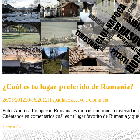
¿Cuál es tu lugar preferido de Rumania?
on
26/05/2012
30/06/2012
Hispatriados
Leave a Comment
¿Cuál
Foto: Andreea Prelipcean Rumania es un país con mucha diversidad cu
es
Cuéntanos en comentarios cuál es tu lugar favorito de Rumania y qué l
tu
lugar
Leer más
preferido
de
Rumania?