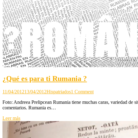
¿Qué es para ti Rumania ?
on
11/04/2012
13/04/2012
Hispatriados
1 Comment
¿Qué
Foto: Andreea Prelipcean Rumania tiene muchas caras, variedad de situ
es
comentarios. Rumania es…
para
ti
Leer más
Rumania
?