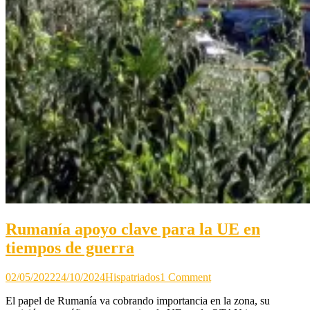
Rumanía apoyo clave para la UE en
tiempos de guerra
on
02/05/2022
24/10/2024
Hispatriados
1 Comment
Rumanía
El papel de Rumanía va cobrando importancia en la zona, su
apoyo