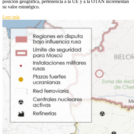
posición geográfica, pertenencia a la UE y a la OTAN incrementan
clave
su valor estratégico.
para
la
Leer más
UE
en
tiempos
de
guerra