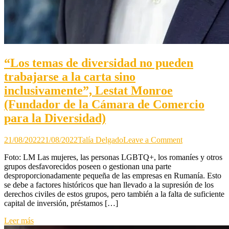
“Los temas de diversidad no pueden
trabajarse a la carta sino
inclusivamente”, Lestat Monroe
(Fundador de la Cámara de Comercio
para la Diversidad)
on
21/08/2022
21/08/2022
Talía Delgado
Leave a Comment
“Los
Foto: LM Las mujeres, las personas LGBTQ+, los romaníes y otros
temas
grupos desfavorecidos poseen o gestionan una parte
de
desproporcionadamente pequeña de las empresas en Rumanía. Esto
diversidad
se debe a factores históricos que han llevado a la supresión de los
no
derechos civiles de estos grupos, pero también a la falta de suficiente
pueden
capital de inversión, préstamos […]
trabajarse
a
Leer más
la