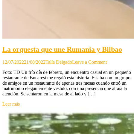
La orquesta que une Rumanía y Bilbao
on
12/07/2022
21/08/2022
Talía Delgado
Leave a Comment
La
Foto: TD Un frío día de febrero, un encuentro casual en un pequeño
orquesta
restaurante de Bucarest me regaló esta historia. Estaba con un grupo
que
de amigos en un restaurante de apenas tres mesas cuando entró un
une
matrimonio elegantemente vestido, con una presencia que atraía la
Rumanía
atención. Se sentaron en la mesa de al lado y […]
y
Bilbao
Leer más