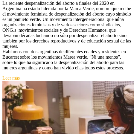
La reciente despenalización del aborto a finales del 2020 en
Marea
Argentina ha estado liderada por la Marea Verde, nombre que recibe
Verde,
el movimiento feminista de despenalización del aborto cuyo símbolo
la
es un pañuelo verde. Un movimiento intergeneracional que aúna
voz
organizaciones feministas y de varios sectores como sindicatos,
de
ONG,s ,movimientos sociales y de Derechos Humanos, que
las
llevaban décadas luchando no sólo por despenalizar el aborto sino
mujeres
también por los derechos reproductivos y de educación sexual de las
latinoamerican
mujeres.
Hablamos con dos argentinas de diferentes edades y residentes en
Bucarest sobre los movimientos Marea verde, “Ni una menos”,
sobre lo que ha significado la despenalización del aborto para las
mujeres argentinas y como han vivido ellas todos estos procesos.
Leer más