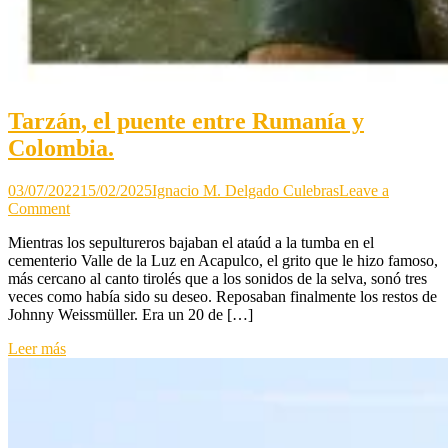
Tarzán, el puente entre Rumanía y
Colombia.
03/07/2022
15/02/2025
Ignacio M. Delgado Culebras
Leave a
on
Comment
Tarzán,
Mientras los sepultureros bajaban el ataúd a la tumba en el
el
cementerio Valle de la Luz en Acapulco, el grito que le hizo famoso,
puente
más cercano al canto tirolés que a los sonidos de la selva, sonó tres
entre
veces como había sido su deseo. Reposaban finalmente los restos de
Rumanía
Johnny Weissmüller. Era un 20 de […]
y
Colombia.
Leer más