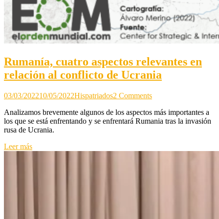
Rumanía, cuatro aspectos relevantes en
relación al conflicto de Ucrania
on
03/03/2022
10/05/2022
Hispatriados
2 Comments
Rumanía,
Analizamos brevemente algunos de los aspectos más importantes a
cuatro
los que se está enfrentando y se enfrentará Rumania tras la invasión
aspectos
rusa de Ucrania.
relevantes
en
Leer más
relación
al
conflicto
de
Ucrania