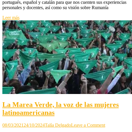
portugués, español y catalán para que nos cuenten sus experiencias
en
personales y docentes, así como su visión sobre Rumanía
Rumania
Leer más
La Marea Verde, la voz de las mujeres
latinoamericanas
on
08/03/2021
24/10/2024
Talía Delgado
Leave a Comment
La