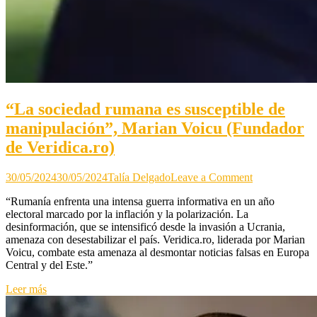
“La sociedad rumana es susceptible de
manipulación”, Marian Voicu (Fundador
de Veridica.ro)
on
30/05/2024
30/05/2024
Talía Delgado
Leave a Comment
“La
“Rumanía enfrenta una intensa guerra informativa en un año
sociedad
electoral marcado por la inflación y la polarización. La
rumana
desinformación, que se intensificó desde la invasión a Ucrania,
es
amenaza con desestabilizar el país. Veridica.ro, liderada por Marian
susceptible
Voicu, combate esta amenaza al desmontar noticias falsas en Europa
de
Central y del Este.”
manipulación”
Marian
Leer más
Voicu
(Fundador
de