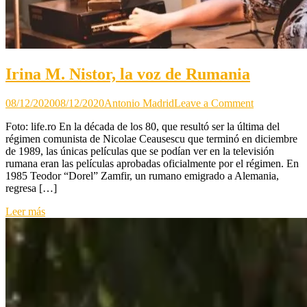
Irina M. Nistor, la voz de Rumania
on
08/12/2020
08/12/2020
Antonio Madrid
Leave a Comment
Irina
Foto: life.ro En la década de los 80, que resultó ser la última del
M.
régimen comunista de Nicolae Ceausescu que terminó en diciembre
Nistor,
de 1989, las únicas películas que se podían ver en la televisión
la
rumana eran las películas aprobadas oficialmente por el régimen. En
voz
1985 Teodor “Dorel” Zamfir, un rumano emigrado a Alemania,
de
regresa […]
Rumania
Leer más