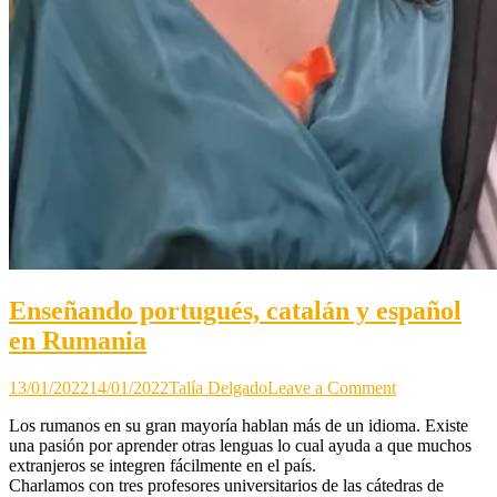
Enseñando portugués, catalán y español
en Rumania
on
13/01/2022
14/01/2022
Talía Delgado
Leave a Comment
Enseñando
Los rumanos en su gran mayoría hablan más de un idioma. Existe
portugués,
una pasión por aprender otras lenguas lo cual ayuda a que muchos
catalán
extranjeros se integren fácilmente en el país.
y
Charlamos con tres profesores universitarios de las cátedras de
español