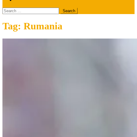
Search
for:
Tag:
Rumania