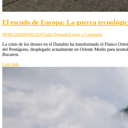
El escudo de Europa: La guerra tecnológic
on
09/06/2026
09/06/2026
Talía Delgado
Leave a Comment
El
La crisis de los drones en el Danubio ha transformado el Flanco Orie
escudo
del Pentágono, desplegado actualmente en Oriente Medio para neutraliz
de
Bucarest.
Europa:
La
Leer más
guerra
tecnológica
en
el
Mar
Negro
(II)