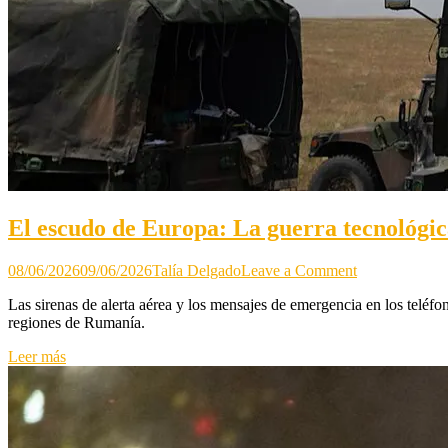
El escudo de Europa: La guerra tecnológic
on
08/06/2026
09/06/2026
Talía Delgado
Leave a Comment
El
Las sirenas de alerta aérea y los mensajes de emergencia en los teléfo
escudo
regiones de Rumanía.
de
Europa:
Leer más
La
guerra
tecnológica
en
el