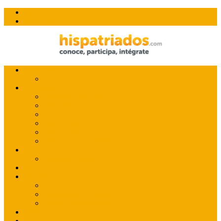
Skip
Sobre nosotros
to
CONTÁCTANOS
content
Hispatriados
conoce, participa, integrate
Entrevistas
Retrato robot
De utilidad
Como la vida misma
Vivienda
Trabajo
Legislación
Emprendedores
Educación y Sanidad
Historias
Charlas con la Historia
360º
Miradas
Exploradores
Rumania en Imágenes
Rumania en palabras
Sobremesa
Miscelanea