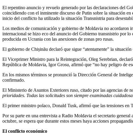
El repentino anuncio y revuelo generado por las declaraciones del Gobi
coincidiendo con el inminente discurso de Putin sobre la situación en 
inicio del conflicto ha utilizado la situación Transnistria para desest
Los medios de comunicación y gobierno de Moldavia no acordaron inici
internacional se hizo eco del anuncio del Gobierno transnistrio por lo 
producida en Ucrania con las anexiones de zonas pro rusas.
El gobierno de Chișinău declaró que sigue “atentamente” la situación
El Viceprimer Ministro para la Reintegración, Oleg Serebrian, declaró
República de Moldavia, Igor Grosu, afirmó que “no hay peligro de esca
En los mismos términos se pronunció la Dirección General de Intelig
confirmado.
El Ministerio de Asuntos Exteriores ruso, citado por las agencias de n
prioridades. Todas las solicitudes son siempre examinadas cuidados
El primer ministro polaco, Donald Tusk, afirmó que las tensiones en T
Por su parte en una entrevista a Radio Moldavia el secretario genera
octubre, se espera que durante estos meses haya acciones propagandíst
El conflicto económico