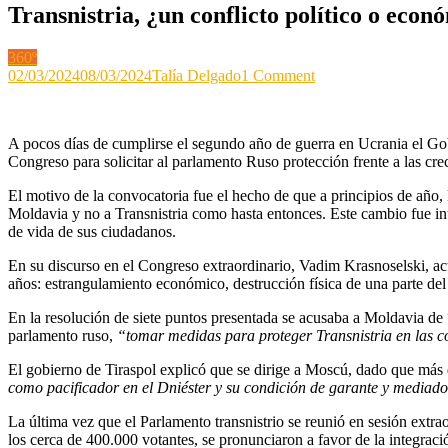
Transnistria, ¿un conflicto político o econ
360º
on
02/03/2024
08/03/2024
Talía Delgado
1 Comment
Transnistria,
¿un
conflicto
A pocos días de cumplirse el segundo año de guerra en Ucrania el Gobi
político
Congreso para solicitar al parlamento Ruso protección frente a las c
o
económico?
El motivo de la convocatoria fue el hecho de que a principios de año, 
Moldavia y no a Transnistria como hasta entonces. Este cambio fue in
de vida de sus ciudadanos.
En su discurso en el Congreso extraordinario, Vadim Krasnoselski, 
años: estrangulamiento económico, destrucción física de una parte del 
En la resolución de siete puntos presentada se acusaba a Moldavia de “
parlamento ruso,
“tomar medidas para proteger Transnistria en las c
El gobierno de Tiraspol explicó que se dirige a Moscú, dado que más 
como pacificador en el Dniéster y su condición de garante y mediado
La última vez que el Parlamento transnistrio se reunió en sesión extra
los cerca de 400.000 votantes, se pronunciaron a favor de la integra