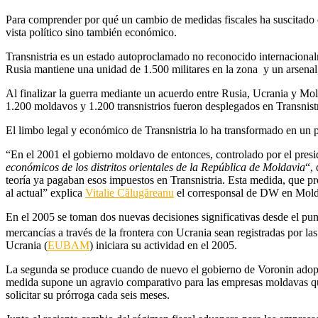
Para comprender por qué un cambio de medidas fiscales ha suscitado es
vista político sino también económico.
Transnistria es un estado autoproclamado no reconocido internaciona
Rusia mantiene una unidad de 1.500 militares en la zona y un arsenal
Al finalizar la guerra mediante un acuerdo entre Rusia, Ucrania y Mo
1.200 moldavos y 1.200 transnistrios fueron desplegados en Transnis
El limbo legal y económico de Transnistria lo ha transformado en un par
“En el 2001 el gobierno moldavo de entonces, controlado por el pres
económicos de los distritos orientales de la República de Moldavia
“,
teoría ya pagaban esos impuestos en Transnistria. Esta medida, que p
al actual” explica
Vitalie Călugăreanu
el corresponsal de DW en Moldav
En el 2005 se toman dos nuevas decisiones significativas desde el pu
mercancías a través de la frontera con Ucrania sean registradas por la
Ucrania (
EUBAM
) iniciara su actividad en el 2005.
La segunda se produce cuando de nuevo el gobierno de Voronin adopta
medida supone un agravio comparativo para las empresas moldavas que p
solicitar su prórroga cada seis meses.