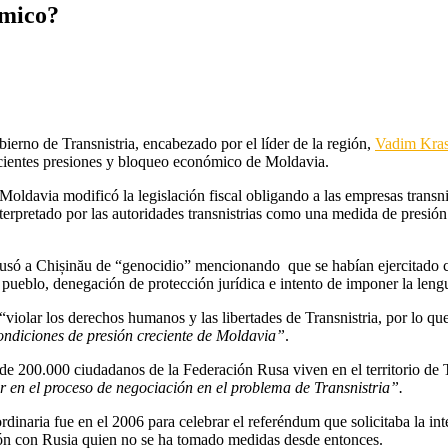
ómico?
erno de Transnistria, encabezado por el líder de la región,
Vadim Kras
recientes presiones y bloqueo económico de Moldavia.
Moldavia modificó la legislación fiscal obligando a las empresas transni
terpretado por las autoridades transnistrias como una medida de presió
acusó a Chișinău de “genocidio” mencionando que se habían ejercitado 
pueblo, denegación de protección jurídica e intento de imponer la lengu
violar los derechos humanos y las libertades de Transnistria, por lo que
ondiciones de presión creciente de Moldavia”
.
de 200.000 ciudadanos de la Federación Rusa viven en el territorio de 
r en el proceso de negociación en el problema de Transnistria”.
ordinaria fue en el 2006 para celebrar el referéndum que solicitaba la i
ción con Rusia quien no se ha tomado medidas desde entonces.