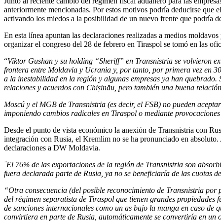
Junto al reciente cambio del régimen fiscal aduanero para las empresa
anteriormente mencionadas. Por estos motivos podría deducirse que el 
activando los miedos a la posibilidad de un nuevo frente que podría de
En esta línea apuntan las declaraciones realizadas a medios moldavos
organizar el congreso del 28 de febrero en Tiraspol se tomó en las of
“
Viktor Gushan y su holding “Sheriff” en Transnistria se volvieron 
frontera entre Moldavia y Ucrania y, por tanto, por primera vez en 3
a la inestabilidad en la región y algunas empresas ya han quebrado.
relaciones y acuerdos con Chișinău, pero también una buena relación
Moscú y el MGB de Transnistria (es decir, el FSB) no pueden aceptar
imponiendo cambios radicales en Tiraspol o mediante provocaciones 
Desde el punto de vista económico la anexión de Transnistria con Rusia
integración con Rusia, el Kremlim no se ha pronunciado en absoluto. A
declaraciones a DW Moldavia.
¨El 76% de las exportaciones de la región de Transnistria son absor
fuera declarada parte de Rusia, ya no se beneficiaría de las cuotas 
“Otra consecuencia (del posible reconocimiento de Transnistria por par
del régimen separatista de Tiraspol que tienen grandes propiedades fue
de sanciones internacionales como un as bajo la manga en caso de qu
convirtiera en parte de Rusia, automáticamente se convertiría en un ob