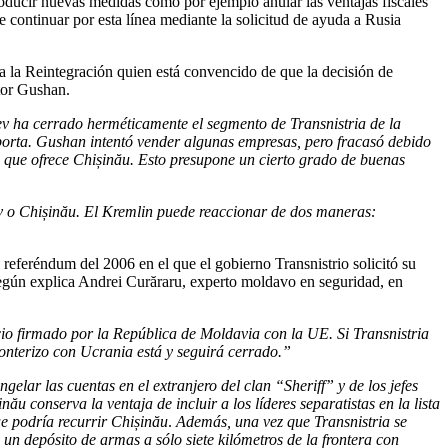
roducir nuevas medidas como por ejemplo anular las ventajas fiscales
 continuar por esta línea mediante la solicitud de ayuda a Rusia
 la Reintegración quien está convencido de que la decisión de
tor Gushan.
ev ha cerrado herméticamente el segmento de Transnistria de la
xporta. Gushan intentó vender algunas empresas, pero fracasó debido
es que ofrece Chișinău. Esto presupone un cierto grado de buenas
ev o Chișinău. El Kremlin puede reaccionar de dos maneras:
 referéndum del 2006 en el que el gobierno Transnistrio solicitó su
 según explica Andrei Curăraru, experto moldavo en seguridad, en
io firmado por la República de Moldavia con la UE. Si Transnistria
ronterizo con Ucrania está y seguirá cerrado.”
elar las cuentas en el extranjero del clan “Sheriff” y de los jefes
u conserva la ventaja de incluir a los líderes separatistas en la lista
e podría recurrir Chișinău
.
Además, una vez que Transnistria se
 un depósito de armas a sólo siete kilómetros de la frontera con