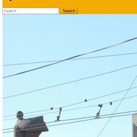
Search
for: