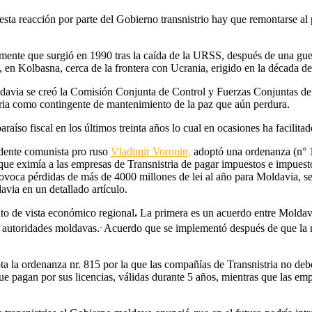
ta reacción por parte del Gobierno transnistrio hay que remontarse al p
lmente que surgió en 1990 tras la caída de la URSS, después de una gu
, en Kolbasna, cerca de la frontera con Ucrania, erigido en la década 
ldavia se creó la Comisión Conjunta de Control y Fuerzas Conjuntas de
tria como contingente de mantenimiento de la paz que aún perdura.
aíso fiscal en los últimos treinta años lo cual en ocasiones ha facilita
idente comunista pro ruso
Vladimir Voronin,
adoptó una ordenanza (n° 
 que eximía a las empresas de Transnistria de pagar impuestos e impuest
rovoca pérdidas de más de 4000 millones de lei al año para Moldavia, s
ia en un detallado artículo.
nto de vista económico regional
.
La primera es un acuerdo entre Moldavi
.
s autoridades moldavas.
Acuerdo que se implementó después de que la m
 la ordenanza nr. 815 por la que las compañías de Transnistria no debe
agan por sus licencias, válidas durante 5 años, mientras que las empres