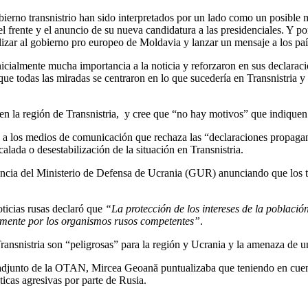
erno transnistrio han sido interpretados por un lado como un posible me
el frente y el anuncio de su nueva candidatura a las presidenciales. Y 
abilizar al gobierno pro europeo de Moldavia y lanzar un mensaje a los pa
almente mucha importancia a la noticia y reforzaron en sus declaracion
que todas las miradas se centraron en lo que sucedería en Transnistria y 
 en la región de Transnistria, y cree que “no hay motivos” que indiquen
 a los medios de comunicación que rechaza las “declaraciones propagandí
lada o desestabilización de la situación en Transnistria.
encia del Ministerio de Defensa de Ucrania (GUR) anunciando que los t
oticias rusas declaró que
“La protección de los intereses de la població
amente por los organismos rusos competentes”
.
ransnistria son “peligrosas” para la región y Ucrania y la amenaza de u
l adjunto de la OTAN, Mircea Geoană puntualizaba que teniendo en cuent
icas agresivas por parte de Rusia.