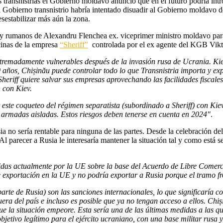
s transnistrias el Gobierno moldavo anunció que en el futuro podría int
Gobierno transnistrio habría intentado disuadir al Gobierno moldavo de
sestabilizar más aún la zona.
 y rumanos de Alexandru Flenchea ex. viceprimer ministro moldavo para
icinas de la empresa
“Sheriff”
controlada por el ex agente del KGB Vik
extremadamente vulnerables después de la invasión rusa de Ucrania. Ki
0 años, Chișinău puede controlar todo lo que Transnistria importa y e
Sheriff quiere salvar sus empresas aprovechando las facilidades fiscal
 con Kiev.
 este coqueteo del régimen separatista (subordinado a Sheriff) con Ki
armadas aisladas. Estos riesgos deben tenerse en cuenta en 2024″
.
 no sería rentable para ninguna de las partes. Desde la celebración del
l parecer a Rusia le interesaría mantener la situación tal y como está
bidas actualmente por la UE sobre la base del Acuerdo de Libre Comerc
de exportación en la UE y no podría exportar a Rusia porque el tramo f
te de Rusia) son las sanciones internacionales, lo que significaría cong
ra del país e incluso es posible que ya no tengan acceso a ellos. Chișină
e la situación empeore. Esta sería una de las últimas medidas a las qu
jetivo legítimo para el ejército ucraniano, con una base militar rusa y