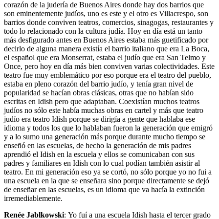
corazón de la judería de Buenos Aires donde hay dos barrios que
son eminentemente judíos, uno es este y el otro es Villacrespo, son
barrios donde conviven teatros, comercios, sinagogas, restaurantes y
todo lo relacionado con la cultura judía. Hoy en día está un tanto
más desfigurado antes en Buenos Aires estaba más guetificado por
decirlo de alguna manera existía el barrio italiano que era La Boca,
el español que era Monserrat, estaba el judío que era San Telmo y
Once, pero hoy en día más bien conviven varias colectividades. Este
teatro fue muy emblemático por eso porque era el teatro del pueblo,
estaba en pleno corazón del barrio judío, y tenía gran nivel de
popularidad se hacían obras clásicas, otras que no habían sido
escritas en Idish pero que adaptaban. Coexistían muchos teatros
judíos no sólo este había muchas obras en cartel y más que teatro
judío era teatro Idish porque se dirigía a gente que hablaba ese
idioma y todos los que lo hablaban fueron la generación que emigró
y a lo sumo una generación más porque durante mucho tiempo se
enseñó en las escuelas, de hecho la generación de mis padres
aprendió el Idish en la escuela y ellos se comunicaban con sus
padres y familiares en Idish con lo cual podían también asistir al
teatro. En mi generación eso ya se cortó, no sólo porque yo no fui a
una escuela en la que se enseñara sino porque directamente se dejó
de enseñar en las escuelas, es un idioma que va hacía la extinción
irremediablemente.
Renée Jablkowski
: Yo fuí a una escuela Idish hasta el tercer grado