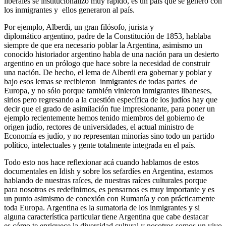
liberales se institucionalizó muy rápido, es un país que se generó con
los inmigrantes y ellos generaron al país.
Por ejemplo, Alberdi, un gran filósofo, jurista y
diplomático argentino, padre de la Constitución de 1853, hablaba
siempre de que era necesario poblar la Argentina, asimismo un
conocido historiador argentino habla de una nación para un desierto
argentino en un prólogo que hace sobre la necesidad de construir
una nación. De hecho, el lema de Alberdi era gobernar y poblar y
bajo esos lemas se recibieron inmigrantes de todas partes de
Europa, y no sólo porque también vinieron inmigrantes libaneses,
sirios pero regresando a la cuestión específica de los judíos hay que
decir que el grado de asimilación fue impresionante, para poner un
ejemplo recientemente hemos tenido miembros del gobierno de
origen judío, rectores de universidades, el actual ministro de
Economía es judío, y no representan minorías sino todo un partido
político, intelectuales y gente totalmente integrada en el país.
Todo esto nos hace reflexionar acá cuando hablamos de estos
documentales en Idish y sobre los sefardíes en Argentina, estamos
hablando de nuestras raíces, de nuestras raíces culturales porque
para nosotros es redefinirnos, es pensarnos es muy importante y es
un punto asimismo de conexión con Rumanía y con prácticamente
toda Europa. Argentina es la sumatoria de los inmigrantes y si
alguna característica particular tiene Argentina que cabe destacar
es cómo te enriquece la diversidad cultural y nosotros somos un vivo