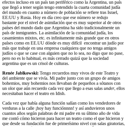
efectos incluso en un país tan periférico como la Argentina, un país
que llegó a tener según tengo entendido la cuarta comunidad judía
del mundo en cuanto a número de población se refiere tras Israel,
EE:UU y Rusia. Hoy en día creo que ese número se redujo
bastante por el nivel de asimilación que es muy superior al de otros
países del mundo dado que Argentina ha sido tradicionalmente un
país de inmigrantes. La asimilación de la comunidad judía, los
casamientos mixtos, etc. es infinitamente más grande que en otros
países como en EE.UU dónde es muy difícil encontrar un judío por
más que trabaje en una empresa cualquiera que no tenga amigos
judíos o que se case con alguien que no lo sea, no digo que no pase,
pero no es lo habitual, es más cerrado quizá que la sociedad
argentina que es un crisol de culturas.
Renée Jablkowski:
Tengo recuerdos muy vivos de este Teatro y
del ambiente que se vivía. Mi padre junto con un grupo de amigos
bohemios, muy bohemios nos llevaban de pequeños a sótanos con
un olor que aún recuerdo cada vez que llego a esas salas
under
, ellos
necesitaban hacer el teatro en Idish.
Cada vez que había alguna función salían como los vendedores de
verduras a la calle ¡hoy hay funciónnnn! y así anduvieron unos
cuantos años según palabras de mi padre en su último año de vida
me contó cómo hicieron para hacer un teatro como el que hicieron y
que desde su fundación fue de primerísimo nivel con salas giratorias,