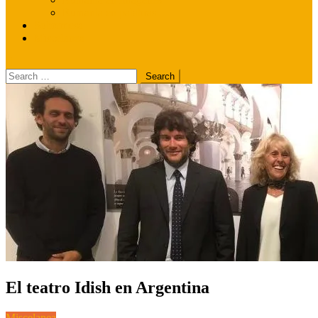
Rumania en palabras
Sobremesa
Miscelanea
Search
for:
El teatro Idish en Argentina
Miscelanea