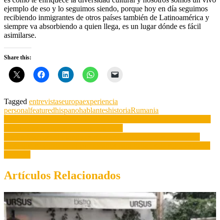
ejemplo de eso y lo seguimos siendo, porque hoy en día seguimos
recibiendo inmigrantes de otros países también de Latinoamérica y
siempre va absorbiendo a quien llega, es un lugar dónde es fácil
asimilarse.
Share this:
Tagged
entrevistas
europa
experiencia
personal
featured
hispanohablantes
historia
Rumania
Post
José Antonio “Cuco” Morales Velit :”Los artistas nos reconocemos
en nuestras acciones y en nuestra voz”
navigation
Martín Marcos: “El tango es mi mamá, mi papá, mis abuelos, la
mesa que se corría en el cumpleaños para bailar, sale sólo, es como
respirar”
Artículos Relacionados