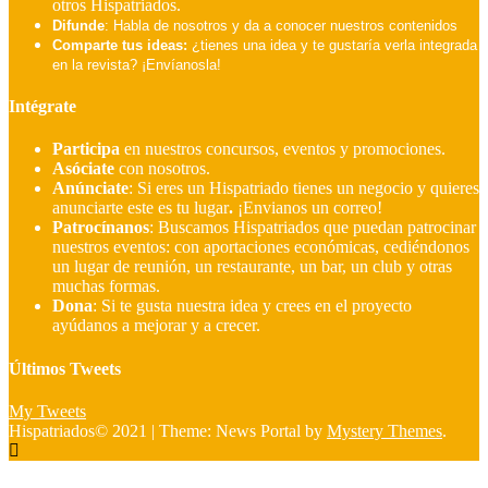
otros Hispatriados.
Difunde
: Habla de nosotros y da a conocer nuestros contenidos
Comparte tus ideas:
¿tienes una idea y te gustaría verla integrada
en la revista? ¡Envíanosla!
Intégrate
Participa
en nuestros concursos, eventos y promociones.
Asóciate
con nosotros.
Anúnciate
: Si eres un Hispatriado tienes un negocio y quieres
anunciarte este es tu lugar
.
¡Envianos un correo!
Patrocínanos
:
Buscamos Hispatriados que puedan patrocinar
nuestros eventos: con aportaciones económicas, cediéndonos
un lugar de reunión, un restaurante, un bar, un club y otras
muchas formas.
Dona
:
Si te gusta nuestra idea y crees en el proyecto
ayúdanos a mejorar y a crecer.
Últimos Tweets
My Tweets
Hispatriados© 2021
|
Theme: News Portal by
Mystery Themes
.