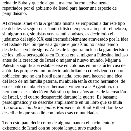
reina de Saba y que de alguna manera fueron activamente
repatriados por el gobierno de Israel para hacer una especie de
panjudaísmo.
Al crearse Israel en la Argentina misma se empiezan a dar este tipo
de debates si seguir enseñando Idish o empezar a impartir el hebreo,
si migrar o no, sionistas versus anti sionistas, es decir todo el
judaísmo del siglo XX está irremediablemente atravesado por la idea
del Estado Nación que es algo que el judaísmo no había tenido
desde hacía veinte siglos. Antes de la guerra incluso la gran decisión
de los judíos perseguidos en Europa era si migrar a Palestina incluso
antes de la creación de Israel o migrar al nuevo mundo. Migrar a
Palestina significaba establecerse en colonias en un carácter casi de
apátridas porque era un protectorado británico conviviendo con una
población que no era hostil para nada, pero para hacerse una idea
del lado de mi familia paterna, mi abuela tenía cuatro hermanos, de
esos cuatro mi abuela y su hermana vinieron a la Argentina, un
hermano se estableció en Palestina quince años antes de la creación
de Israel, y el cuarto desapareció durante la guerra. Es bastante
paradigmático y se describe ampliamente en un libro que se titula
¨La destrucción de los judíos Europeos¨
de Raúl Hilbert donde se
describe lo que sucedió con todas esas comunidades.
Todo esto para decir como de alguna manera el nacimiento y
existencia de Israel con su propia lengua tuvo muchos