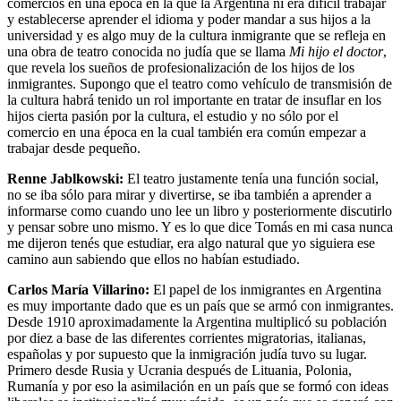
comercios en una época en la que la Argentina ni era difícil trabajar
y establecerse aprender el idioma y poder mandar a sus hijos a la
universidad y es algo muy de la cultura inmigrante que se refleja en
una obra de teatro conocida no judía que se llama
Mi hijo el doctor
,
que revela los sueños de profesionalización de los hijos de los
inmigrantes. Supongo que el teatro como vehículo de transmisión de
la cultura habrá tenido un rol importante en tratar de insuflar en los
hijos cierta pasión por la cultura, el estudio y no sólo por el
comercio en una época en la cual también era común empezar a
trabajar desde pequeño.
Renne Jablkowski:
El teatro justamente tenía una función social,
no se iba sólo para mirar y divertirse, se iba también a aprender a
informarse como cuando uno lee un libro y posteriormente discutirlo
y pensar sobre uno mismo. Y es lo que dice Tomás en mi casa nunca
me dijeron tenés que estudiar, era algo natural que yo siguiera ese
camino aun sabiendo que ellos no habían estudiado.
Carlos María Villarino:
El papel de los inmigrantes en Argentina
es muy importante dado que es un país que se armó con inmigrantes.
Desde 1910 aproximadamente la Argentina multiplicó su población
por diez a base de las diferentes corrientes migratorias, italianas,
españolas y por supuesto que la inmigración judía tuvo su lugar.
Primero desde Rusia y Ucrania después de Lituania, Polonia,
Rumanía y por eso la asimilación en un país que se formó con ideas