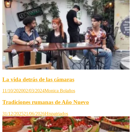
La vida detrás de las cámaras
11/10/2020
02/03/2024
Monica Bolaños
Tradiciones rumanas de Año Nuevo
31/12/2025
21/06/2026
Hispatriados