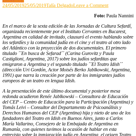
on
24/05/2019
25/05/2019
Talía Delgado
Leave a Comment
El
Foto:
Paula Nannini
teatro
Idish
En el marco de la sexta edición de las Jornadas de Cultura Sefardí,
en
organizada recientemente por el Instituto Cervantes
en Bucarest
,
Argentina
Argentina en calidad de invitado, clausuró el evento hablando sobre
los sefardíes y la comunidad judía en el cine y el teatro al otro lado
del Atlántico con la proyección de dos documentales. El primero
titulado ´´En busca de Sefarad´´ (Carina Gurovitz y Paula
Castiglioni, Argentina, 2017) sobre los judíos sefarditas que
emigraron a Argentina y el segundo titulado ´´El Teatro Idish´´
(dirección Uri Gordón, Actor Moisés Berko Jablkowski, Argentina,
1991) que narra la creación por parte de los inmigrantes judíos
europeos de un teatro en lengua Idish.
A la presentación de este último documental y posterior mesa
redonda acudieron Renée Jablkowski – Consultora de Educación
del CEP – Centro de Educación para la Participación (Argentina) y
Tomás Leivi – Consultor del Departamento de Psicoanálisis y
Derechos Humanos del CEP (Argentina) hija y nieto de uno de los
fundadores del Teatro en Idish en Buenos Aires, junto a Carlos
María Vallarino, Consejero de la Embajada de Argentina en
Rumanía, con quienes tuvimos la ocasión de hablar en esta
entrevista sobre la inmigración judía en Argentina, el origen Teatro