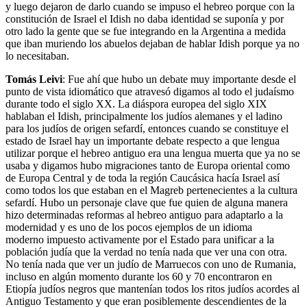
y luego dejaron de darlo cuando se impuso el hebreo porque con la
constitución de Israel el Idish no daba identidad se suponía y por
otro lado la gente que se fue integrando en la Argentina a medida
que iban muriendo los abuelos dejaban de hablar Idish porque ya no
lo necesitaban.
Tomás Leivi
: Fue ahí que hubo un debate muy importante desde el
punto de vista idiomático que atravesó digamos al todo el judaísmo
durante todo el siglo XX. La diáspora europea del siglo XIX
hablaban el Idish, principalmente los judíos alemanes y el ladino
para los judíos de origen sefardí, entonces cuando se constituye el
estado de Israel hay un importante debate respecto a que lengua
utilizar porque el hebreo antiguo era una lengua muerta que ya no se
usaba y digamos hubo migraciones tanto de Europa oriental como
de Europa Central y de toda la región Caucásica hacía Israel así
como todos los que estaban en el Magreb pertenecientes a la cultura
sefardí. Hubo un personaje clave que fue quien de alguna manera
hizo determinadas reformas al hebreo antiguo para adaptarlo a la
modernidad y es uno de los pocos ejemplos de un idioma
moderno impuesto activamente por el Estado para unificar a la
población judía que la verdad no tenía nada que ver una con otra.
No tenía nada que ver un judío de Marruecos con uno de Rumania,
incluso en algún momento durante los 60 y 70 encontraron en
Etiopía judíos negros que mantenían todos los ritos judíos acordes al
Antiguo Testamento y que eran posiblemente descendientes de la