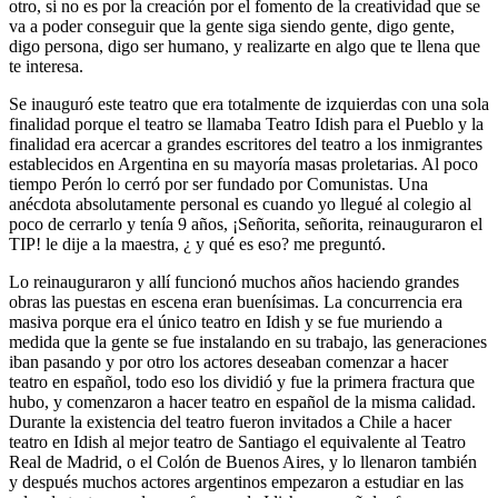
otro, si no es por la creación por el fomento de la creatividad que se
va a poder conseguir que la gente siga siendo gente, digo gente,
digo persona, digo ser humano, y realizarte en algo que te llena que
te interesa.
Se inauguró este teatro que era totalmente de izquierdas con una sola
finalidad porque el teatro se llamaba Teatro Idish para el Pueblo y la
finalidad era acercar a grandes escritores del teatro a los inmigrantes
establecidos en Argentina en su mayoría masas proletarias. Al poco
tiempo Perón lo cerró por ser fundado por Comunistas. Una
anécdota absolutamente personal es cuando yo llegué al colegio al
poco de cerrarlo y tenía 9 años, ¡Señorita, señorita, reinauguraron el
TIP! le dije a la maestra, ¿ y qué es eso? me preguntó.
Lo reinauguraron y allí funcionó muchos años haciendo grandes
obras las puestas en escena eran buenísimas. La concurrencia era
masiva porque era el único teatro en Idish y se fue muriendo a
medida que la gente se fue instalando en su trabajo, las generaciones
iban pasando y por otro los actores deseaban comenzar a hacer
teatro en español, todo eso los dividió y fue la primera fractura que
hubo, y comenzaron a hacer teatro en español de la misma calidad.
Durante la existencia del teatro fueron invitados a Chile a hacer
teatro en Idish al mejor teatro de Santiago el equivalente al Teatro
Real de Madrid, o el Colón de Buenos Aires, y lo llenaron también
y después muchos actores argentinos empezaron a estudiar en las