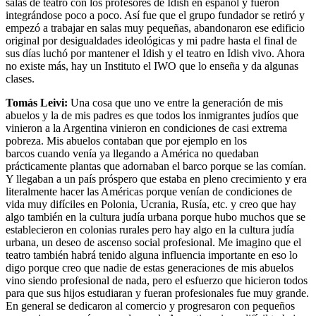
salas de teatro con los profesores de Idish en español y fueron
integrándose poco a poco. Así fue que el grupo fundador se retiró y
empezó a trabajar en salas muy pequeñas, abandonaron ese edificio
original por desigualdades ideológicas y mi padre hasta el final de
sus días luchó por mantener el Idish y el teatro en Idish vivo. Ahora
no existe más, hay un Instituto el IWO que lo enseña y da algunas
clases.
Tomás Leivi:
Una cosa que uno ve entre la generación de mis
abuelos y la de mis padres es que todos los inmigrantes judíos que
vinieron a la Argentina vinieron en condiciones de casi extrema
pobreza. Mis abuelos contaban que por ejemplo en los
barcos cuando venía ya llegando a América no quedaban
prácticamente plantas que adornaban el barco porque se las comían.
Y llegaban a un país próspero que estaba en pleno crecimiento y era
literalmente hacer las Américas porque venían de condiciones de
vida muy difíciles en Polonia, Ucrania, Rusía, etc. y creo que hay
algo también en la cultura judía urbana porque hubo muchos que se
establecieron en colonias rurales pero hay algo en la cultura judía
urbana, un deseo de ascenso social profesional. Me imagino que el
teatro también habrá tenido alguna influencia importante en eso lo
digo porque creo que nadie de estas generaciones de mis abuelos
vino siendo profesional de nada, pero el esfuerzo que hicieron todos
para que sus hijos estudiaran y fueran profesionales fue muy grande.
En general se dedicaron al comercio y progresaron con pequeños