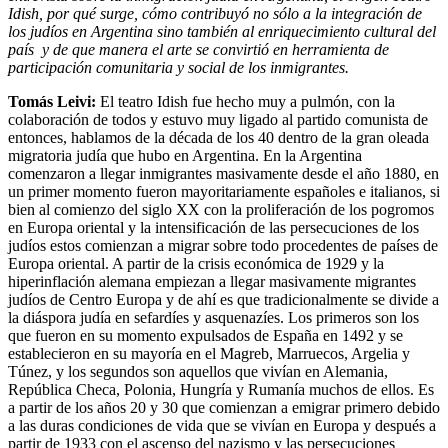
Idish, por qué surge, cómo contribuyó no sólo a la integración de
los judíos en Argentina sino también al enriquecimiento cultural del
país y de que manera el arte se convirtió en herramienta de
participación comunitaria y social de los inmigrantes.
Tomás Leivi:
El teatro Idish fue hecho muy a pulmón, con la
colaboración de todos y estuvo muy ligado al partido comunista de
entonces, hablamos de la década de los 40 dentro de la gran oleada
migratoria judía que hubo en Argentina. En la Argentina
comenzaron a llegar inmigrantes masivamente desde el año 1880, en
un primer momento fueron mayoritariamente españoles e italianos, si
bien al comienzo del siglo XX con la proliferación de los pogromos
en Europa oriental y la intensificación de las persecuciones de los
judíos estos comienzan a migrar sobre todo procedentes de países de
Europa oriental. A partir de la crisis económica de 1929 y la
hiperinflación alemana empiezan a llegar masivamente migrantes
judíos de Centro Europa y de ahí es que tradicionalmente se divide a
la diáspora judía en sefardíes y asquenazíes. Los primeros son los
que fueron en su momento expulsados de España en 1492 y se
establecieron en su mayoría en el Magreb, Marruecos, Argelia y
Túnez, y los segundos son aquellos que vivían en Alemania,
República Checa, Polonia, Hungría y Rumanía muchos de ellos. Es
a partir de los años 20 y 30 que comienzan a emigrar primero debido
a las duras condiciones de vida que se vivían en Europa y después a
partir de 1933 con el ascenso del nazismo y las persecuciones