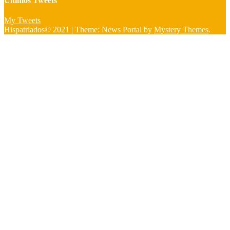
Últimos Tweets
My Tweets
Hispatriados© 2021
|
Theme: News Portal by
Mystery Themes
.