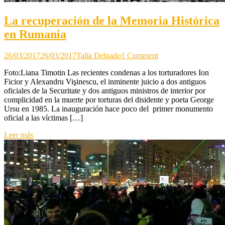
La recuperación de la Memoria Histórica
en Rumania
on
26/03/2017
26/03/2017
Talía Delgado
1 Comment
La
Foto:Liana Timotin Las recientes condenas a los torturadores Ion
recuperación
Ficior y Alexandru Vişinescu, el inminente juicio a dos antiguos
de
oficiales de la Securitate y dos antiguos ministros de interior por
la
complicidad en la muerte por torturas del disidente y poeta George
Memoria
Ursu en 1985. La inauguración hace poco del primer monumento
Histórica
oficial a las víctimas […]
en
Rumania
Leer más