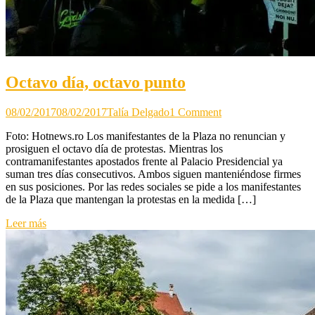
Octavo día, octavo punto
on
08/02/2017
08/02/2017
Talía Delgado
1 Comment
Octavo
Foto: Hotnews.ro Los manifestantes de la Plaza no renuncian y
día,
prosiguen el octavo día de protestas. Mientras los
octavo
contramanifestantes apostados frente al Palacio Presidencial ya
punto
suman tres días consecutivos. Ambos siguen manteniéndose firmes
en sus posiciones. Por las redes sociales se pide a los manifestantes
de la Plaza que mantengan la protestas en la medida […]
Leer más