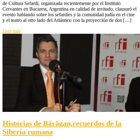
de Cultura Sefardí, organizada recientemente por el Instituto
Idish
Cervantes en Bucarest, Argentina en calidad de invitado, clausuró el
en
evento hablando sobre los sefardíes y la comunidad judía en el cine
Argentina
y el teatro al otro lado del Atlántico con la proyección de dos […]
Leer más
Historias de Bărăgan,recuerdos de la
Siberia rumana