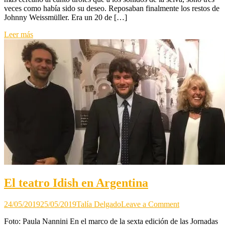
veces como había sido su deseo. Reposaban finalmente los restos de
Rumanía
Johnny Weissmüller. Era un 20 de […]
y
Colombia.
Leer más
El teatro Idish en Argentina
on
24/05/2019
25/05/2019
Talía Delgado
Leave a Comment
El
Foto: Paula Nannini En el marco de la sexta edición de las Jornadas
teatro