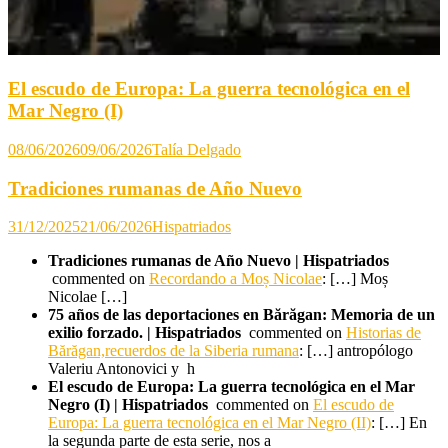
El escudo de Europa: La guerra tecnológica en el
Mar Negro (I)
08/06/2026
09/06/2026
Talía Delgado
Tradiciones rumanas de Año Nuevo
31/12/2025
21/06/2026
Hispatriados
Tradiciones rumanas de Año Nuevo | Hispatriados
commented on
Recordando a Moș Nicolae
: […] Moș
Nicolae […]
75 años de las deportaciones en Bărăgan: Memoria de un
exilio forzado. | Hispatriados
commented on
Historias de
Bărăgan,recuerdos de la Siberia rumana
: […] antropólogo
Valeriu Antonovici y h
El escudo de Europa: La guerra tecnológica en el Mar
Negro (I) | Hispatriados
commented on
El escudo de
Europa: La guerra tecnológica en el Mar Negro (II)
: […] En
la segunda parte de esta serie, nos a