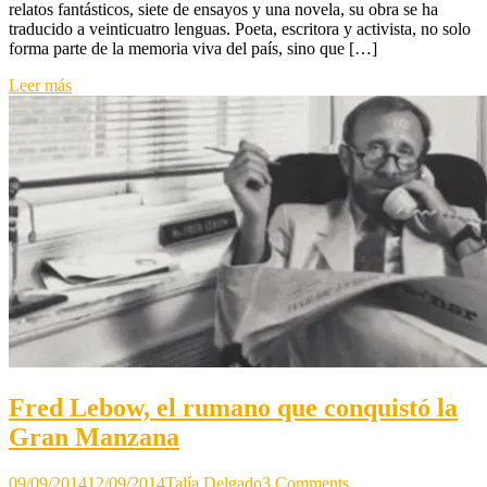
relatos fantásticos, siete de ensayos y una novela, su obra se ha
diré
traducido a veinticuatro lenguas. Poeta, escritora y activista, no solo
lo
forma parte de la memoria viva del país, sino que […]
que
quiero
Leer más
decir
y
no
me
importa,
ni
me
asusta
que
me
condenen
o
me
acusen
de
no
ser
Fred Lebow, el rumano que conquistó la
politicamente
Gran Manzana
correcta”.
on
09/09/2014
12/09/2014
Talía Delgado
3 Comments