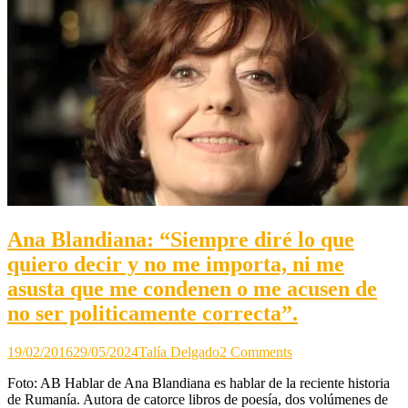
Ana Blandiana: “Siempre diré lo que
quiero decir y no me importa, ni me
asusta que me condenen o me acusen de
no ser politicamente correcta”.
on
19/02/2016
29/05/2024
Talía Delgado
2 Comments
Ana
Foto: AB Hablar de Ana Blandiana es hablar de la reciente historia
Blandiana:
de Rumanía. Autora de catorce libros de poesía, dos volúmenes de
“Siempre