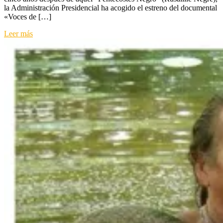
la Administración Presidencial ha acogido el estreno del documental
en
«Voces de […]
Bărăgan:
Memoria
Leer más
de
un
exilio
forzado.