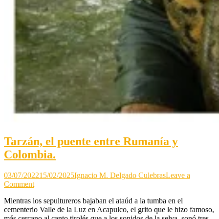
Tarzán, el puente entre Rumanía y
Colombia.
03/07/2022
15/02/2025
Ignacio M. Delgado Culebras
Leave a
on
Comment
Tarzán,
Mientras los sepultureros bajaban el ataúd a la tumba en el
el
cementerio Valle de la Luz en Acapulco, el grito que le hizo famoso,
puente
más cercano al canto tirolés que a los sonidos de la selva, sonó tres
entre