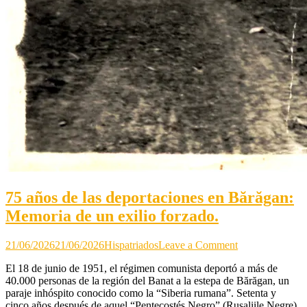
75 años de las deportaciones en Bărăgan:
Memoria de un exilio forzado.
on
21/06/2026
21/06/2026
Hispatriados
Leave a Comment
75
El 18 de junio de 1951, el régimen comunista deportó a más de
años
40.000 personas de la región del Banat a la estepa de Bărăgan, un
de
paraje inhóspito conocido como la “Siberia rumana”. Setenta y
las
cinco años después de aquel “Pentecostés Negro” (Rusaliile Negre),
deportaciones