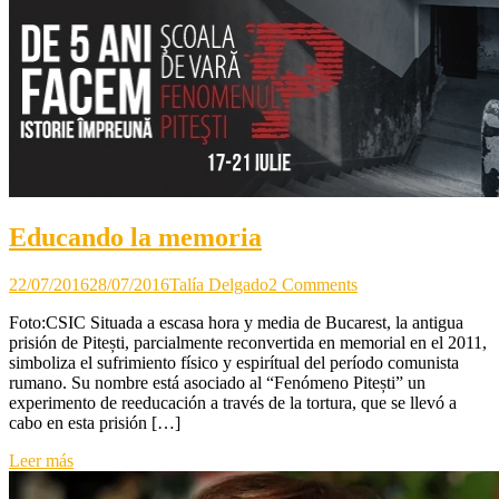
Educando la memoria
on
22/07/2016
28/07/2016
Talía Delgado
2 Comments
Educando
Foto:CSIC Situada a escasa hora y media de Bucarest, la antigua
la
prisión de Pitești, parcialmente reconvertida en memorial en el 2011,
memoria
simboliza el sufrimiento físico y espirítual del período comunista
rumano. Su nombre está asociado al “Fenómeno Pitești” un
experimento de reeducación a través de la tortura, que se llevó a
cabo en esta prisión […]
Leer más