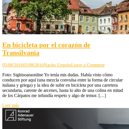
En bicicleta por el corazón de
Transilvania
on
05/08/2016
05/08/2016
Nacho Urquijo
Leave a Comment
En
Foto: Sighisoaraonline Yo tenía mis dudas. Había visto cómo
bicicleta
conducen por aquí (una mezcla convulsa entre la forma de circular
por
italiana y griega) y la idea de subir en bicicleta por una carretera
el
secundaria, carente de arcenes, hasta lo alto de una colina en mitad
corazón
de los Cárpatos me infundía respeto y algo de temor. […]
de
Transilvania
Leer más