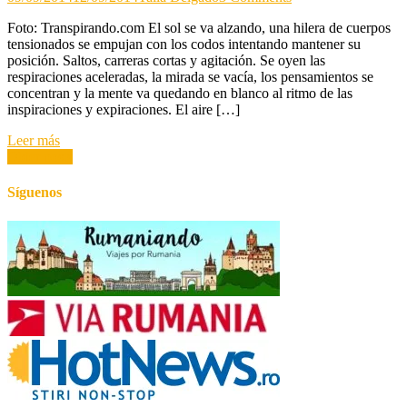
Fred
Foto: Transpirando.com El sol se va alzando, una hilera de cuerpos
Lebow,
tensionados se empujan con los codos intentando mantener su
el
posición. Saltos, carreras cortas y agitación. Se oyen las
rumano
respiraciones aceleradas, la mirada se vacía, los pensamientos se
que
concentran y la mente va quedando en blanco al ritmo de las
conquistó
inspiraciones y expiraciones. El aire […]
la
Gran
Leer más
Manzana
Posts
Older posts
navigation
Síguenos