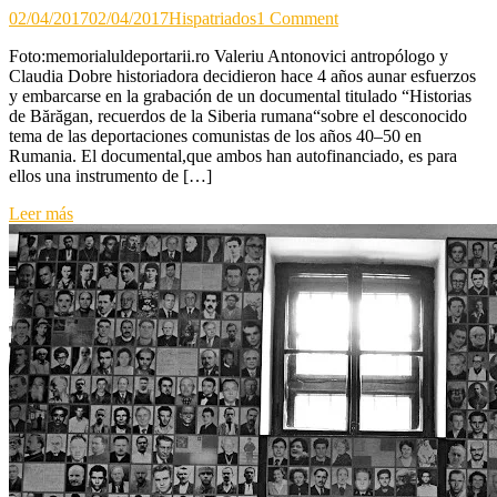
on
02/04/2017
02/04/2017
Hispatriados
1 Comment
Historias
Foto:memorialuldeportarii.ro Valeriu Antonovici antropólogo y
de
Claudia Dobre historiadora decidieron hace 4 años aunar esfuerzos
Bărăgan,recuerdos
y embarcarse en la grabación de un documental titulado “Historias
de
de Bărăgan, recuerdos de la Siberia rumana“sobre el desconocido
la
tema de las deportaciones comunistas de los años 40–50 en
Siberia
Rumania. El documental,que ambos han autofinanciado, es para
rumana
ellos una instrumento de […]
Leer más