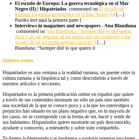
El escudo de Europa: La guerra tecnológica en el Mar
Negro (II) | Hispatriados
commented on
El escudo de
Europa: La guerra tecnológica en el Mar Negro (I)
: […]
Puedes leer aquí la primera parte [
Interviews in magazines and newspapers - Ana Blandiana
commented on
Ana Blandiana: “Siempre diré lo que quiero
decir y no me importa, ni me asusta que me condenen o me
acusen de no ser politicamente correcta”.
: […]
Blandiana: “Siempre diré lo que quiero d
Quienes somos
Hispatriados es una ventana a la realidad rumana, un puente entre la
cultura rumana y la hispánica tal y como descrubrirás a través de
nuestros artículos y secciones.
Hispatriados es la primera publicación online en español que quiere
a través de sus contenidos mostrarte no sólo un país sino también
una sociedad de la que se conoce poco y a la que los estereotipos y
prejuicios han situado en un plano negativo que, en la mayoría de
los casos, no se corresponde con la forma de ser, hacer y sentir de
sus habitantes. Hispatriados quiere mostrarte un país desconocido,
ayudarte a conocerlo, a entenderlo y sobre todo compartirlo.
Te damos la bienvenida y te invitamos a explorar nuestras secciones