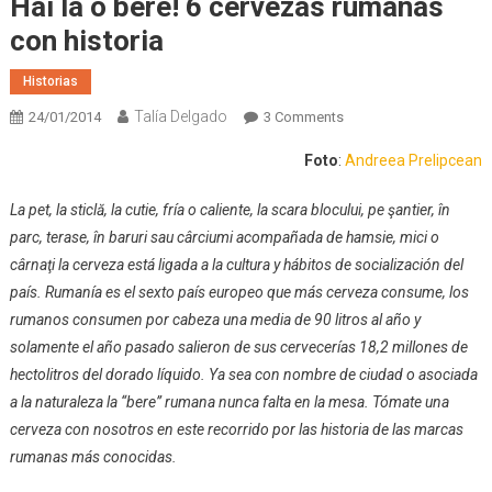
Hai la o bere! 6 cervezas rumanas
con historia
Historias
Talía Delgado
On
24/01/2014
3 Comments
Hai
Foto
:
Andreea Prelipcean
La
O
La pet, la sticlă, la cutie, fría o caliente, la scara blocului, pe şantier, în
Bere!
parc, terase, în baruri sau cârciumi acompañada de hamsie, mici o
6
cârnaţi la cerveza está ligada a la cultura y hábitos de socialización del
Cervezas
país. Rumanía es el sexto país europeo que más cerveza consume, los
Rumanas
Con
rumanos consumen por cabeza una media de 90 litros al año y
Historia
solamente el año pasado salieron de sus cervecerías 18,2 millones de
hectolitros del dorado líquido. Ya sea con nombre de ciudad o asociada
a la naturaleza la “bere” rumana nunca falta en la mesa. Tómate una
cerveza con nosotros en este recorrido por las historia de las marcas
rumanas más conocidas.