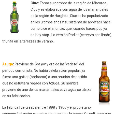
Ciuc
: Toma su nombre de la región de Mircurea
Ciuc y es elaborada con agua de los manantiales
de la región de
Harghita. Ciuc se ha popularizado
en los últimos años y su sistema de abrefácil hace,
como dice el anuncio, que: cuando haces pop ya
no hay stop…La versión Radler (cerveza con limón)
triunfa en la terrazas de verano.
Azuga
:
Proviene de Braşov y era de las”vedete” del
período comunista. No había celebración popular, ya
fuera una grătar (barbacoa) o una reunión de partido
que no estuviera regada con Azuga. Su nombre
proviene de uno de los manantiales cuya agua se utiliza
en su fabricación.
La fábrica fue creada entre 1898 y 1900 y el propietario
convenció al mejor maestro cervecero de la época, Grundt, para que