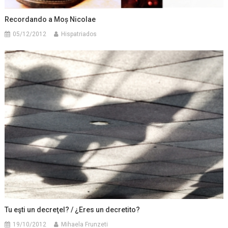
Recordando a Moș Nicolae
05/12/2012
Hispatriados
Tu eşti un decreţel? / ¿Eres un decretito?
19/10/2012
Mihaela Frunzeti