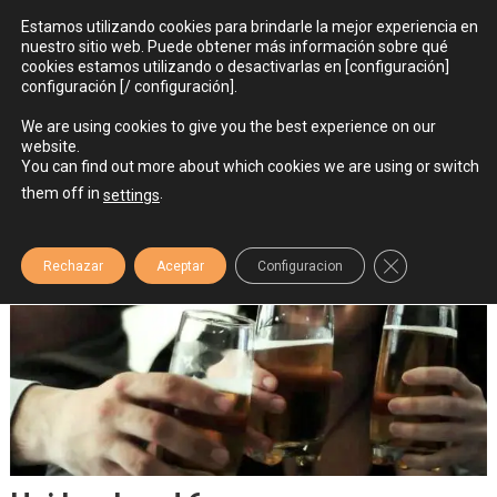
Skip
Sobre nosotros
CONTÁCTANOS
Estamos utilizando cookies para brindarle la mejor experiencia en
to
nuestro sitio web. Puede obtener más información sobre qué
cookies estamos utilizando o desactivarlas en [configuración]
content
configuración [/ configuración].
We are using cookies to give you the best experience on our
website.
Hispatriados
conoce, participa, integrate
You can find out more about which cookies we are using or switch
them off in
.
settings
Close GDPR Co
Rechazar
Aceptar
Configuracion