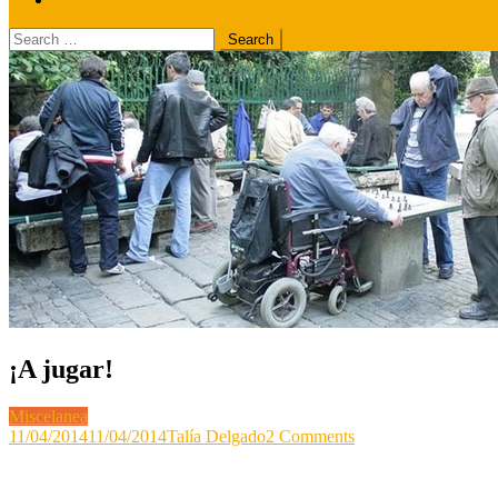
Search
for:
¡A jugar!
Miscelanea
on
11/04/2014
11/04/2014
Talía Delgado
2 Comments
¡A
jugar!