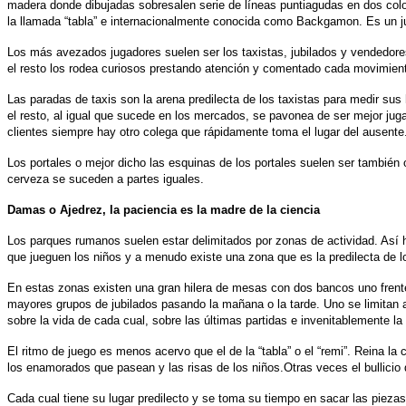
madera donde dibujadas sobresalen serie de líneas puntiagudas en dos colo
la llamada “tabla” e internacionalmente conocida como Backgamon.
Es un j
Los más avezados jugadores suelen ser los taxistas, jubilados y vendedores
el resto los rodea curiosos prestando atención y comentado cada movimient
Las paradas de taxis son la arena predilecta de los taxistas para medir su
el resto, al igual que sucede en los mercados, se pavonea de ser mejor juga
clientes siempre hay otro colega que rápidamente toma el lugar del ausente
Los portales o mejor dicho las esquinas de los portales suelen ser también 
cerveza se suceden a partes iguales.
Damas o Ajedrez, la paciencia es la madre de la ciencia
Los parques rumanos suelen estar delimitados por zonas de actividad. Así ha
que jueguen los niños y a menudo existe una zona que es la predilecta de lo
En estas zonas existen una gran hilera de mesas con dos bancos uno frente
mayores grupos de jubilados pasando la mañana o la tarde. Uno se limitan a
sobre la vida de cada cual, sobre las últimas partidas e invenitablemente la
El ritmo de juego es menos acervo que el de la “tabla” o el “remi”. Reina l
los enamorados que pasean y las risas de los niños.Otras veces el bullicio 
Cada cual tiene su lugar predilecto y se toma su tiempo en sacar las pie