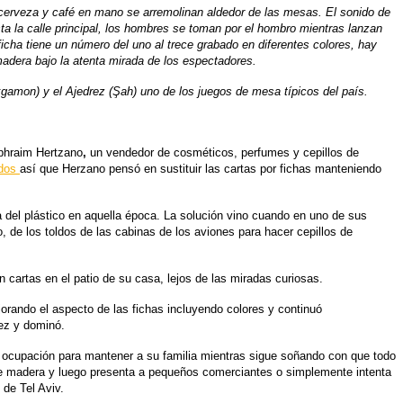
cerveza y café en mano se arremolinan aldedor de las mesas. El sonido de
a la calle principal, los hombres se toman por el hombro mientras lanzan
icha tiene un número del uno al trece grabado en diferentes colores, hay
adera bajo la atenta mirada de los espectadores.
kgamon) y el Ajedrez (Şah) uno de los juegos de mesa típicos del país.
phraim Hertzano
,
u
n vendedor de cosméticos, perfumes y cepillos de
ídos
así que Herzano pensó en sustituir las cartas por fichas manteniendo
a del plástico en aquella época. La solución vino cuando en uno de sus
, de los toldos de las cabinas de los aviones para hacer cepillos de
in cartas en el patio de su casa, lejos de las miradas curiosas.
rando el aspecto de las fichas incluyendo colores y continuó
ez y dominó.
 ocupación para mantener a su familia mientras sigue soñando con que todo
 de madera y luego presenta a pequeños comerciantes o simplemente intenta
de Tel Aviv.