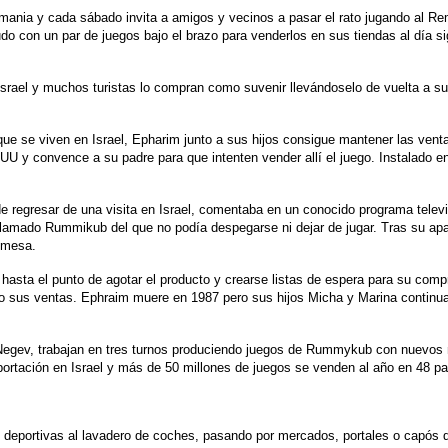
Rumania y cada sábado invita a amigos y vecinos a pasar el rato jugando al R
o con un par de juegos bajo el brazo para venderlos en sus tiendas al día s
rael y muchos turistas lo compran como suvenir llevándoselo de vuelta a sus
ue se viven en Israel, Epharim junto a sus hijos consigue mantener las ventas
:UU y convence a su padre para que intenten vender allí el juego. Instalado 
regresar de una visita en Israel, comentaba en un conocido programa telev
llamado Rummikub del que no podía despegarse ni dejar de jugar. Tras su ap
e mesa.
sta el punto de agotar el producto y crearse listas de espera para su comp
sus ventas. Ephraim muere en 1987 pero sus hijos Micha y Marina continuan e
 Negev, trabajan en tres turnos produciendo juegos de Rummykub con nuevos m
ortación en Israel y más de 50 millones de juegos se venden al año en 48 pa
s deportivas al lavadero de coches, pasando por mercados, portales o capós d