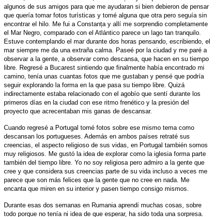
algunos de sus amigos para que me ayudaran si bien debieron de pensar
que quería tomar fotos turísticas y tomé alguna que otra pero seguía sin
encontrar el hilo. Me fui a
Constanța
y allí me sorprendio completamente
el Mar Negro, comparado con el Atlántico parece un lago tan tranquilo.
Estuve contemplando el mar durante dos horas pensando, escribiendo, el
mar siempre me da una extraña calma. Paseé por la ciudad y me paré a
observar a la gente, a observar como descansa, que hacen en su tiempo
libre. Regresé a Bucarest sintiendo que finalmente había encontrado mi
camino, tenía unas cuantas fotos que me gustaban y pensé que podría
seguir explorando la forma en la que pasa su tiempo libre. Quizá
indirectamente estaba relacionado con el agobío que sentí durante los
primeros días en la ciudad con ese ritmo frenético y la presión del
proyecto que acrecentaban mis ganas de descansar.
Cuando regresé a Portugal tomé fotos sobre ese mismo tema como
descansan los portugueses. Además en ambos países retraté sus
creencias, el aspecto religioso de sus vidas, en Portugal también somos
muy religiosos. Me gustó la idea de explorar como la iglesia forma parte
también del tiempo libre. Yo no soy religiosa pero admiro a la gente que
cree y que considera sus creencias parte de su vida incluso a veces me
parece que son más felices que la gente que no cree en nada. Me
encanta que miren en su interior y pasen tiempo consigo mismos.
Durante esas dos semanas en Rumania aprendí muchas cosas, sobre
todo porque no tenía ni idea de que esperar, ha sido toda una sorpresa.