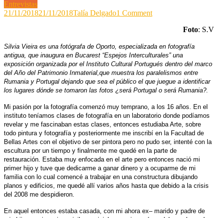
Entrevistas
on
21/11/2018
21/11/2018
Talía Delgado
1 Comment
Silvia
Foto
: S.V
Vieira:
“Rumanía
Silvia Vieira es una fotógrafa de Oporto, especializada en fotografía
es
antigua, que inaugura en Bucarest “Espejos Interculturales” una
un
exposición organizada
por el Instituto Cultural Portugués dentro del marco
país
del
Año del Patrimonio Inmaterial,que muestra los paralelismos entre
con
Rumania y Portugal dejando que sea el público el que juegue a identificar
muchas
los lugares dónde se tomaron las fotos ¿será Portugal o será Rumania?.
historias,
con
Mi pasión por la fotografía comenzó muy temprano, a los 16 años. En el
mucho
instituto teníamos clases de fotografía en un laboratorio donde podíamos
folklore,
revelar y me fascinaban estas clases, entonces estudiaba Arte, sobre
es
todo pintura y fotografía y posteriormente me inscribí en la Facultad de
un
Bellas Artes con el objetivo de ser pintora pero no pudo ser, intenté con la
país
escultura por un tiempo y finalmente me quedé en la parte de
misterioso
restauración. Estaba muy enfocada en el arte pero entonces nació mi
que
primer hijo y tuve que dedicarme a ganar dinero y a ocuparme de mi
me
familia con lo cual comencé a trabajar en una constructura dibujando
gustaría
planos y edificios, me quedé allí varios años hasta que debido a la crisis
desentrañar”
del 2008 me despidieron.
En aquel entonces estaba casada, con mi ahora ex
–
marido y padre de