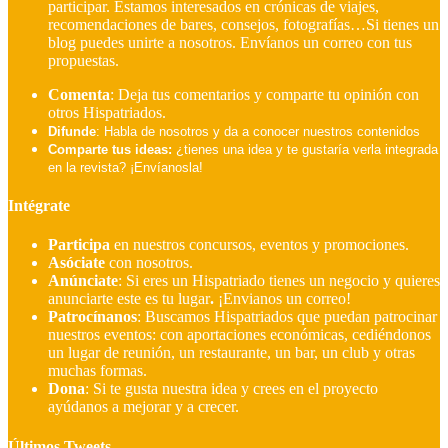
participar. Estamos interesados en crónicas de viajes,
recomendaciones de bares, consejos, fotografías…Si tienes un
blog puedes unirte a nosotros. Envíanos un correo con tus
propuestas.
Comenta
: Deja tus comentarios y comparte tu opinión con
otros Hispatriados.
Difunde
: Habla de nosotros y da a conocer nuestros contenidos
Comparte tus ideas:
¿tienes una idea y te gustaría verla integrada
en la revista? ¡Envíanosla!
Intégrate
Participa
en nuestros concursos, eventos y promociones.
Asóciate
con nosotros.
Anúnciate
: Si eres un Hispatriado tienes un negocio y quieres
anunciarte este es tu lugar
.
¡Envianos un correo!
Patrocínanos
:
Buscamos Hispatriados que puedan patrocinar
nuestros eventos: con aportaciones económicas, cediéndonos
un lugar de reunión, un restaurante, un bar, un club y otras
muchas formas.
Dona
:
Si te gusta nuestra idea y crees en el proyecto
ayúdanos a mejorar y a crecer.
Últimos Tweets