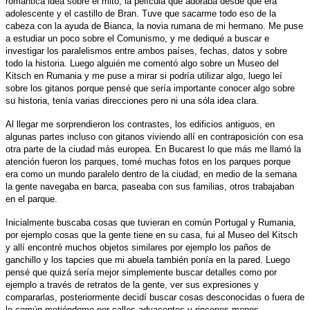
romántica idea sobre el mito, la película que adoraba desde que era
adolescente y el castillo de Bran. Tuve que sacarme todo eso de la
cabeza con la ayuda de Bianca, la novia rumana de mi hermano. Me puse
a estudiar un poco sobre el Comunismo, y me dediqué a buscar e
investigar los paralelismos entre ambos países, fechas, datos y sobre
todo la historia. Luego alguién me comentó algo sobre un Museo del
Kitsch en Rumania y me puse a mirar si podría utilizar algo, luego leí
sobre los gitanos porque pensé que sería importante conocer algo sobre
su historia, tenía varias direcciones pero ni una sóla idea clara.
Al llegar me sorprendieron los contrastes, los edificios antiguos, en
algunas partes incluso con gitanos viviendo allí en contraposición con esa
otra parte de la ciudad más europea. En Bucarest lo que más me llamó la
atención fueron los parques, tomé muchas fotos en los parques porque
era como un mundo paralelo dentro
de la ciudad, en medio de la semana
la gente navegaba en barca, paseaba con sus familias, otros trabajaban
en el parque.
Inicialmente buscaba cosas que tuvieran en común Portugal y Rumania,
por ejemplo cosas que la gente tiene en su casa, fui al Museo del Kitsch
y allí encontré muchos objetos similares por ejemplo los paños de
ganchillo y los tapcies que mi abuela también ponía en la pared. Luego
pensé que quizá sería mejor simplemente buscar detalles como por
ejemplo a través de retratos de la gente, ver sus expresiones y
compararlas, posteriormente decidí buscar cosas desconocidas o fuera de
lo común metiéndome por calles adyacentes y rincones menos