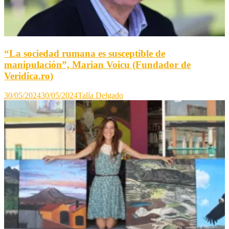
“La sociedad rumana es susceptible de
manipulación”, Marian Voicu (Fundador de
Veridica.ro)
30/05/2024
30/05/2024
Talía Delgado