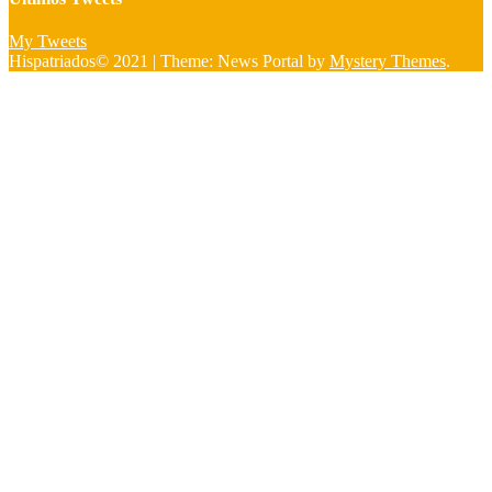
My Tweets
Hispatriados© 2021
|
Theme: News Portal by
Mystery Themes
.