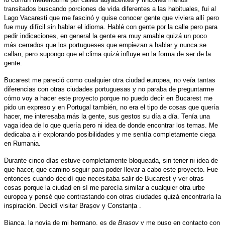
transitados buscando porciones de vida diferentes a las habituales, fui al
Lago Vacaresti que me fascinó y quise conocer gente que viviera allí pero
fue muy difícil sin hablar el idioma.
Hablé con gente por la calle pero para
pedir indicaciones, en general la gente era muy amable quizá un poco
más cerrados que los portugueses que empiezan a hablar y nunca se
callan, pero supongo que el clima quizá influye en la forma de ser de la
gente.
Bucarest me pareció como cualquier otra ciudad europea, no veía tantas
diferencias con otras ciudades portuguesas y no paraba de preguntarme
cómo voy a hacer este proyecto porque no puedo decir en Bucarest me
pido un expreso y en Portugal también, no era el tipo de cosas que quería
hacer, me interesaba más la gente, sus gestos su día a
día.
Tenía una
vaga idea de lo que quería pero ni idea de donde encontrar los temas. Me
dedicaba a ir explorando posibilidades y me sentía completamente ciega
en Rumania.
Durante cinco días estuve completamente bloqueada, sin tener ni idea de
que hacer, que camino seguir para poder llevar a cabo este proyecto. Fue
entonces cuando decidí que necesitaba salir de Bucarest y ver otras
cosas porque la ciudad en sí me parecía similar a cualquier otra urbe
europea y pensé que contrastando con otras ciudades quizá encontraría la
inspiración. Decidí visitar
Brașov
y
Constanța
.
Bianca, la novia de mi hermano, es de
Brașov
y me puso en contacto con