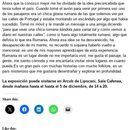
Ahora que la conozco mejor me he olvidado de la idea preconcebida que
tenía sobre el país. Cuando tomé el avión para venir por primera vez uno
de los pasajeros era un chica gitana rumana de las que solemos ver por
las calles de Portugal y estaba montando un escándalo por algo que había
sucedido. Tomé mi móvil y le mandé un mensaje a una amiga diciendo
“
para que veas una chica rumana liándola para variar tal y como vemos a
diario en nuestras calles”
, como si fuera algo totalmente rumano, algo que
definía lo que era Rumania. Ahora esa idea se ha desvanecido, ha
desaparecido de mi mente, no recuerdo ni siquiera haberlo vuelto a
mencionar, es uno de mis mayores aprendizajes de esta experiencia.
Rumania es un lugar donde no me importaría vivir, me gusta el paisaje, la
gente, me siento cómoda y me encantaría visitar otros lugares en cuanto
pueda.Es un gran país con much
as historias
con mucho folklore, es un
país misterioso que me gustaría desentrañar y explorar en profundidad.
La exposición puede visitarse en Arcub de Lipscani, Sala Cafenea,
desde mañana hasta el hasta el 5 de diciembre, de 14 a 20.
Share this:
Like this: