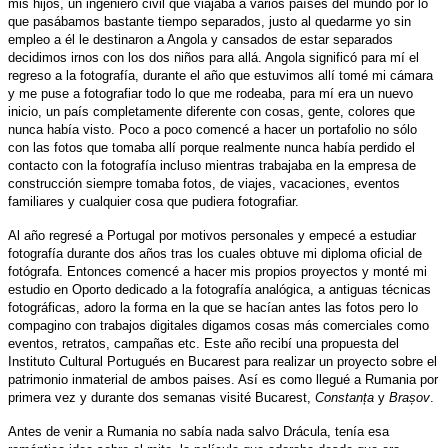
mis hijos, un ingeniero civil que viajaba a varios países del mundo por lo
que pasábamos bastante tiempo separados, justo al quedarme yo sin
empleo a él le destinaron a Angola y cansados de estar separados
decidimos irnos con los dos niños para allá. Angola significó para mí el
regreso a la fotografía, durante el año que estuvimos allí tomé mi cámara
y me puse a fotografiar todo lo que me rodeaba, para mí era un nuevo
inicio, un país completamente diferente con cosas, gente, colores que
nunca había visto. Poco a poco comencé a hacer un portafolio no sólo
con las fotos que tomaba allí porque realmente nunca había perdido el
contacto con la fotografía incluso mientras trabajaba en la empresa de
construcción siempre tomaba fotos, de viajes, vacaciones, eventos
familiares y cualquier cosa que pudiera fotografiar.
Al año regresé a Portugal por motivos personales y empecé a estudiar
fotografía durante dos años tras los cuales obtuve mi diploma oficial de
fotógrafa. Entonces comencé a hacer mis propios proyectos y monté mi
estudio en Oporto dedicado a la fotografía analógica, a antiguas técnicas
fotográficas, adoro la
forma
en la que se hacían antes las fotos pero lo
compagino con trabajos digitales digamos cosas más comerciales como
eventos, retratos, campañas etc. Este año recibí una propuesta del
Instituto Cultural Portugués en Bucarest para realizar un proyecto sobre el
patrimonio inmaterial de ambos paises. Así es como llegué a Rumania por
primera vez y durante dos semanas visité Bucarest,
Constanța
y
Brașov
.
Antes de venir a Rumania no sabía nada salvo Drácula, tenía esa