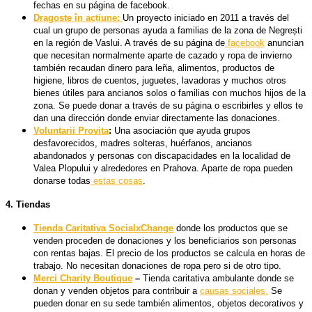
fechas en su página de facebook.
Dragoste în acțiune
:
Un proyecto iniciado en 2011 a través del
cual un grupo de personas ayuda a familias de la zona de Negrești
en la región de Vaslui. A través de su página de
facebook
anuncian
que necesitan normalmente aparte de cazado y ropa de invierno
también recaudan dinero para leña, alimentos, productos de
higiene, libros de cuentos, juguetes, lavadoras y muchos otros
bienes útiles para ancianos solos o familias con muchos hijos de la
zona. Se puede donar a través de su página o escribirles y ellos te
dan una dirección donde enviar directamente las donaciones.
Voluntarii Provita
:
Una asociación que ayuda grupos
desfavorecidos, madres solteras, huérfanos, ancianos
abandonados y personas con discapacidades en la localidad de
Valea Plopului y alrededores en Prahova. Aparte de ropa pueden
donarse todas
estas cosas
.
4.
Tiendas
Tienda Caritativa SocialxChange
donde los productos que se
venden proceden de donaciones y los beneficiarios son personas
con rentas bajas. El precio de los productos se calcula en horas de
trabajo. No necesitan donaciones de ropa pero si de otro tipo.
Merci Charity Boutique
–
Tienda caritativa ambulante donde se
donan y venden objetos para contribuir a
causas sociales.
Se
pueden donar en su sede también alimentos, objetos decorativos y