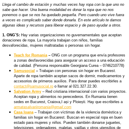
Llega el cambio de estación y muchas veces hay ropa con la que uno no
sabe que hacer. Una buena modalidad es donar la ropa que no nos
ponemos o que se nos ha quedado pequeña. Pero cuando uno vive fuera
a veces es complicado saber donde donarla. En este artículo te damos
algunas ideas y recursos para liberar espacio y de paso ayudar a otros.
1. ONG´S:
Hay varias organizaciones no guvernamentales que aceptan
donaciones de ropa. La mayoría trabajan con niños, familias
desvaforecidas, mujeres maltratadas o personas sin hogar.
Teach for Romania
–
ONG con un programa que envía profesores
a zonas desfavorecidas para asegurar un acceso a una educación
de calidad.
(Persona responsable Georgiana Curea – 0746210778)
Samusocial
–
Trabajan con personas sin hogar en Bucarest
.
Aparte de ropa también aceptan sacos de dormir, medicamentos y
accesorios de primeros auxilios. Para donar puedes escribirles a
contact@samusocial.ro
o llamar al 021.327.22.30.
Salvation Army
– Red cristiana internacional con varios proyectos.
Aceptan ropa y alimentos no perecederos. En Rumania tienen
sedes en Bucurest, Craiova,I ași y Ploiești. H
ay que escribirles a
armatasalvariiromania@gmail.com
Casa Ioana
– Trabajan con víctimas de la violencia doméstica y
familias sin hogar en Bucarest. Buscan en especial ropa en buen
estado para mujeres y niños. Pueden también donarse juguetes,
televisiones, ordenadores, maletas, vajillas y otros utensilios de