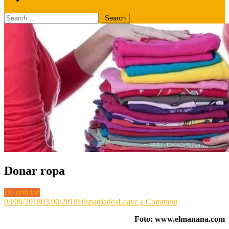
Search
for:
Donar ropa
De utilidad
on
03/06/2018
03/06/2018
Hispatriados
Leave a Comment
Donar
Foto: www.elmanana.com
ropa