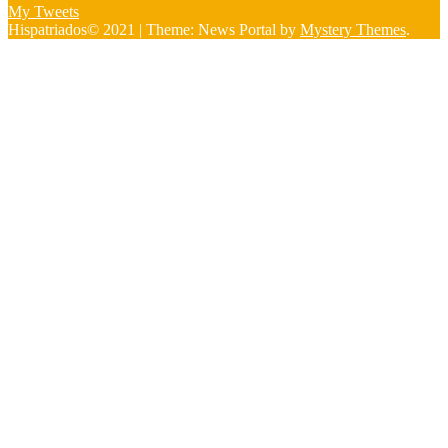
My Tweets
Hispatriados© 2021
|
Theme: News Portal by
Mystery Themes
.