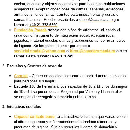
cocina, cuadros y objetos decorativos para hacer las habitaciones
acogedoras. Aceptan donaciones de camas, sábanas, edredones,
armarios, sillones, sillas, carritos para niños, tronas y cunas o
camas infantiles.
Puedes escribirles a
office@casaioana.org
o
llamar al
+40 21 332 6390
Fundación Parada
trabaja con niños de orfanatos utilizando el
circo como instrumento de integración social. Aceptan ropa,
juguetes, material escolar, camas y accesorios así como artículos
de higiene.
Se les puede escribir por correo a
serviciulstradal@yahoo.com
o
birou@paradaromania.ro
o
bien
llamar a este número
0745 319 249.
2. Escuelas y Centros de acogida
Carusel
–
Centro de acogida nocturna temporal durante el invierno
para personas sin hogar.
Escuela 136 de Ferentari:
Los sábados de 10 a 11 y los domingos
de 10 a 13 se puede donar. Preguntad por Valeriu y Hannah ellos
se ocupan de recogerla y repartirla entre los niños.
3. Iniciativas sociales
Copacul cu fapte bune
:
Una iniciativa voluntaria que varias veces
al año recoge ropa y más recientemente también alimentos y
productos de higiene. Suelen poner los lugares de donación y