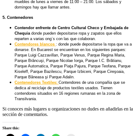
muebles de lunes a viernes de 11:00 – 21:00. Los sábados y
domingos hay que llamar antes.
5. Contenedores
Contendor enfrente de Centro Cultural Checo y Embajada de
Chequia
donde pueden depositarse ropa y zapatos que ellos
reparten a varias ong´s con las que colaboran.
Contendores blancos
: donde puede depositarse la ropa que va a
donarse. En Bucarest se encuentran en los siguientes parques:
Parque Luigi Cazzavillan, Parque Venus, Parque Regina Maria,
Parque Brâncuşi, Parque Nicolae Iorga, Parque I.C. Brătianu,
Parque Automatica, Parque Piaţa Pajura, Parque Teofana, Parque
Kiseleff, Parque Bazilescu, Parque Izbiceni, Parque Cireşoaia,
Parque Băneasa şi Parque Adalin.
Contenedores Textiles:
Contendores de una compañia que se
dedica al reciclaje de productos textiles usados. Tienen
contendores situados en 16 regiones rumanas en la zona de
Transilvania.
Si conoces más lugares u organizaciones no dudes en añadirlas en la
sección de comentarios.
Share this: