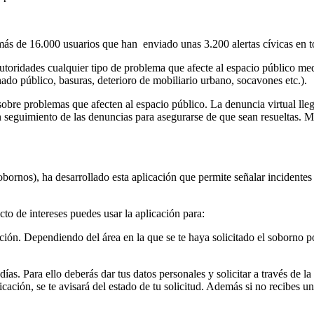
s de 16.000 usuarios que han enviado unas 3.200 alertas cívicas en tod
autoridades cualquier tipo de problema que afecte al espacio público med
ado público, basuras, deterioro de mobiliario urbano, socavones etc.).
bre problemas que afecten al espacio público. La denuncia virtual llega 
seguimiento de las denuncias para asegurarse de que sean resueltas. Mu
obornos), ha desarrollado esta aplicación que permite señalar incidente
cto de intereses puedes usar la aplicación para:
pción. Dependiendo del área en la que se te haya solicitado el soborno 
días. Para ello deberás dar tus datos personales y solicitar a través de 
licación, se te avisará del estado de tu solicitud. Además si no recibes u