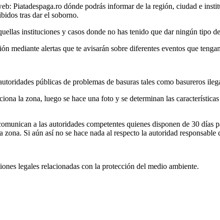
b: Piatadespaga.ro dónde podrás informar de la región, ciudad e institu
ibidos tras dar el soborno.
aquellas instituciones y casos donde no has tenido que dar ningún tipo d
ión mediante alertas que te avisarán sobre diferentes eventos que tengan
autoridades públicas de problemas de basuras tales como basureros ileg
ona la zona, luego se hace una foto y se determinan las características 
comunican a las autoridades competentes quienes disponen de 30 días par
 zona. Si aún así no se hace nada al respecto la autoridad responsable d
cciones legales relacionadas con la protección del medio ambiente.