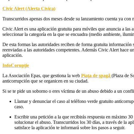
Civic Alert
(Alerta Cívica)
Transcurridos apenas dos meses desde su lanzamiento cuenta ya con má
Civic Alert
es una aplicación gratuita para móviles que anuncia a las 
seleccionar la categoría en la que se encuadra (medio ambiente, ilumin
De esta formas las autoridades reciben de forma gratuita información so
reenviadas a las autoridades competentes. Además Civic Alert hace un 
aplicación.
InfoCorupţie
La Asociación Epas, que gestiona la web
Piaţa de şpagă
(Plaza de S
anticorrupción que se organicen en su ciudad.
Si se te pide un soborno o eres víctima de un abuso debido a un confli
Llamar y denunciar el caso al teléfono verde gratuito anticorru
caso.
Escribir una petición a la que recibirás respuesta en máximo 30 
solucionar el abuso. Transcurridos los 30 días, a través de la ap
satisface la aplicación te informará sobre los pasos a seguir.