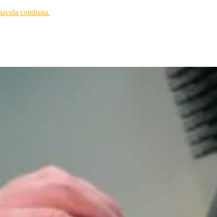
ia
vida cotidiana.