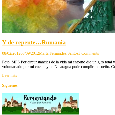
Y de repente…Rumania
on
08/02/2012
08/09/2012
Marta Fernández Santos
3 Comments
Y
Foto: MFS Por circunstancias de la vida mi entorno dio un giro total
de
voluntariado por mi cuenta y en Nicaragua pude cumplir mi sueño. Cu
repente…
Rumania
Leer más
Síguenos