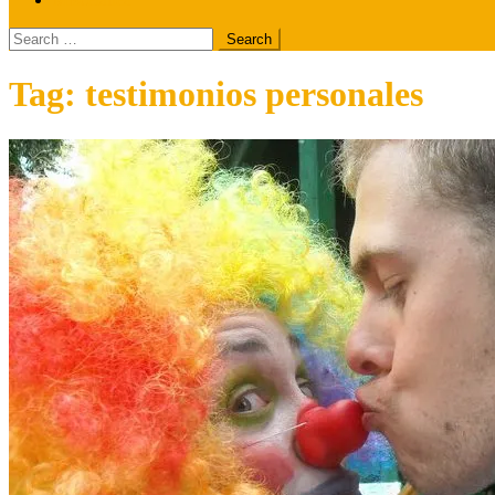
Search
for:
Tag:
testimonios personales