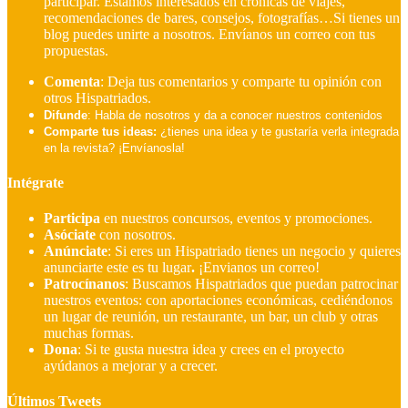
participar. Estamos interesados en crónicas de viajes,
recomendaciones de bares, consejos, fotografías…Si tienes un
blog puedes unirte a nosotros. Envíanos un correo con tus
propuestas.
Comenta
: Deja tus comentarios y comparte tu opinión con
otros Hispatriados.
Difunde
: Habla de nosotros y da a conocer nuestros contenidos
Comparte tus ideas:
¿tienes una idea y te gustaría verla integrada
en la revista? ¡Envíanosla!
Intégrate
Participa
en nuestros concursos, eventos y promociones.
Asóciate
con nosotros.
Anúnciate
: Si eres un Hispatriado tienes un negocio y quieres
anunciarte este es tu lugar
.
¡Envianos un correo!
Patrocínanos
:
Buscamos Hispatriados que puedan patrocinar
nuestros eventos: con aportaciones económicas, cediéndonos
un lugar de reunión, un restaurante, un bar, un club y otras
muchas formas.
Dona
:
Si te gusta nuestra idea y crees en el proyecto
ayúdanos a mejorar y a crecer.
Últimos Tweets