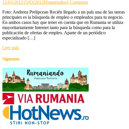
on
12/03/2012
15/03/2012
Hispatriados
1 Comment
Buscar
Foto: Andreea Prelipcean Recién llegado a un país una de las tareas
empleo
principales es la búsqueda de empleo o empleados para tu negocio.
o
En ambos casos hay que tener en cuenta que en Rumania se utiliza
empleados
mayoritariamente Internet tanto para la búsqueda como para la
en
publicación de ofertas de empleo. Aparte de un periódico
Rumania
especializado […]
Leer más
Síguenos