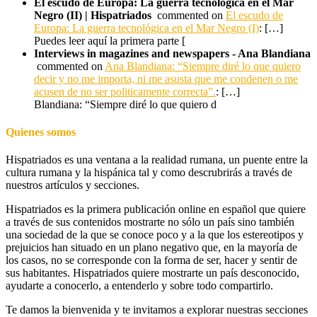
El escudo de Europa: La guerra tecnológica en el Mar
Negro (II) | Hispatriados
commented on
El escudo de
Europa: La guerra tecnológica en el Mar Negro (I)
: […]
Puedes leer aquí la primera parte [
Interviews in magazines and newspapers - Ana Blandiana
commented on
Ana Blandiana: “Siempre diré lo que quiero
decir y no me importa, ni me asusta que me condenen o me
acusen de no ser politicamente correcta”.
: […]
Blandiana: “Siempre diré lo que quiero d
Quienes somos
Hispatriados es una ventana a la realidad rumana, un puente entre la
cultura rumana y la hispánica tal y como descrubrirás a través de
nuestros artículos y secciones.
Hispatriados es la primera publicación online en español que quiere
a través de sus contenidos mostrarte no sólo un país sino también
una sociedad de la que se conoce poco y a la que los estereotipos y
prejuicios han situado en un plano negativo que, en la mayoría de
los casos, no se corresponde con la forma de ser, hacer y sentir de
sus habitantes. Hispatriados quiere mostrarte un país desconocido,
ayudarte a conocerlo, a entenderlo y sobre todo compartirlo.
Te damos la bienvenida y te invitamos a explorar nuestras secciones