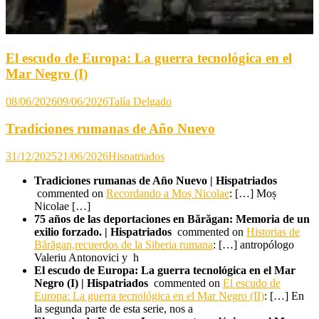
El escudo de Europa: La guerra tecnológica en el
Mar Negro (I)
08/06/2026
09/06/2026
Talía Delgado
Tradiciones rumanas de Año Nuevo
31/12/2025
21/06/2026
Hispatriados
Tradiciones rumanas de Año Nuevo | Hispatriados
commented on
Recordando a Moș Nicolae
: […] Moș
Nicolae […]
75 años de las deportaciones en Bărăgan: Memoria de un
exilio forzado. | Hispatriados
commented on
Historias de
Bărăgan,recuerdos de la Siberia rumana
: […] antropólogo
Valeriu Antonovici y h
El escudo de Europa: La guerra tecnológica en el Mar
Negro (I) | Hispatriados
commented on
El escudo de
Europa: La guerra tecnológica en el Mar Negro (II)
: […] En
la segunda parte de esta serie, nos a