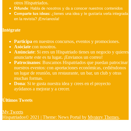
otros Hispatriados.
Difunde
: Habla de nosotros y da a conocer nuestros contenidos
Comparte tus ideas:
¿tienes una idea y te gustaría verla integrada
en la revista? ¡Envíanosla!
Intégrate
Participa
en nuestros concursos, eventos y promociones.
Asóciate
con nosotros.
Anúnciate
: Si eres un Hispatriado tienes un negocio y quieres
anunciarte este es tu lugar
.
¡Envianos un correo!
Patrocínanos
:
Buscamos Hispatriados que puedan patrocinar
nuestros eventos: con aportaciones económicas, cediéndonos
un lugar de reunión, un restaurante, un bar, un club y otras
muchas formas.
Dona
:
Si te gusta nuestra idea y crees en el proyecto
ayúdanos a mejorar y a crecer.
Últimos Tweets
My Tweets
Hispatriados© 2021
|
Theme: News Portal by
Mystery Themes
.