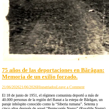
75 años de las deportaciones en Bărăgan:
Memoria de un exilio forzado.
on
21/06/2026
21/06/2026
Hispatriados
Leave a Comment
75
El 18 de junio de 1951, el régimen comunista deportó a más de
años
40.000 personas de la región del Banat a la estepa de Bărăgan, un
de
paraje inhóspito conocido como la “Siberia rumana”. Setenta y
las
cinco años después de aquel “Pentecostés Negro” (Rusaliile Negre),
deportaciones