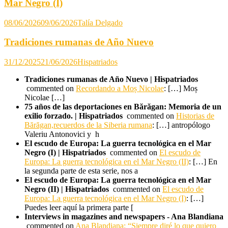
Mar Negro (I)
08/06/2026
09/06/2026
Talía Delgado
Tradiciones rumanas de Año Nuevo
31/12/2025
21/06/2026
Hispatriados
Tradiciones rumanas de Año Nuevo | Hispatriados
commented on
Recordando a Moș Nicolae
: […] Moș
Nicolae […]
75 años de las deportaciones en Bărăgan: Memoria de un
exilio forzado. | Hispatriados
commented on
Historias de
Bărăgan,recuerdos de la Siberia rumana
: […] antropólogo
Valeriu Antonovici y h
El escudo de Europa: La guerra tecnológica en el Mar
Negro (I) | Hispatriados
commented on
El escudo de
Europa: La guerra tecnológica en el Mar Negro (II)
: […] En
la segunda parte de esta serie, nos a
El escudo de Europa: La guerra tecnológica en el Mar
Negro (II) | Hispatriados
commented on
El escudo de
Europa: La guerra tecnológica en el Mar Negro (I)
: […]
Puedes leer aquí la primera parte [
Interviews in magazines and newspapers - Ana Blandiana
commented on
Ana Blandiana: “Siempre diré lo que quiero