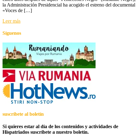
la Administración Presidencial ha acogido el estreno del documental
en
«Voces de […]
Bărăgan:
Memoria
Leer más
de
un
exilio
Síguenos
forzado.
suscríbete al boletín
Si quieres estar al día de los contenidos y actividades de
Hispatriados suscríbete a nuestro boletín.