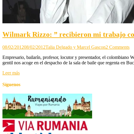
Wilmark Rizzo: ” recibieron mi trabajo co
on
08/02/2012
08/02/2012
Talia Delgado y Marcel Gascon
2 Comments
Wi
Empresario, bailarín, profesor, locutor y presentador, el colombiano
Ri
gentil nos acoge en el despacho de la sala de baile que regenta en Buc
”
re
Leer más
mi
tr
co
Síguenos
lo
br
ab