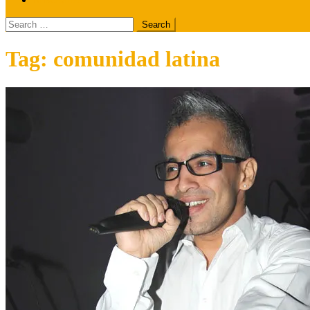
Search
for:
Tag:
comunidad latina