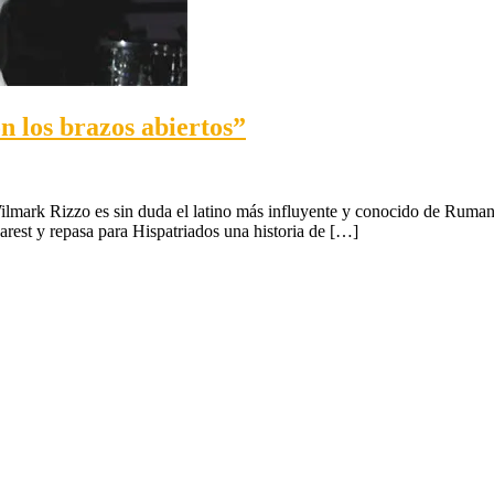
n los brazos abiertos”
lmark
 Wilmark Rizzo es sin duda el latino más influyente y conocido de Ruma
zzo:
arest y repasa para Hispatriados una historia de […]
cibieron
abajo
n
s
azos
iertos”