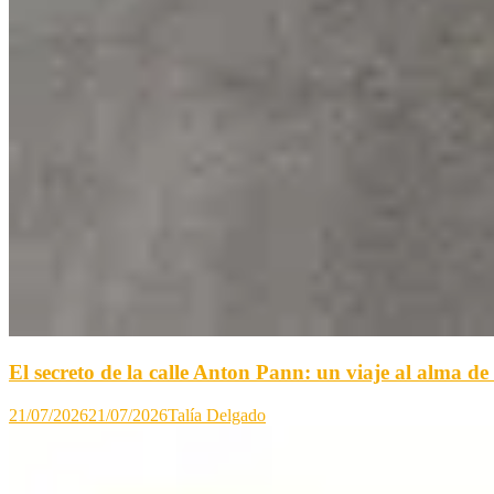
El secreto de la calle Anton Pann: un viaje al alma de
21/07/2026
21/07/2026
Talía Delgado