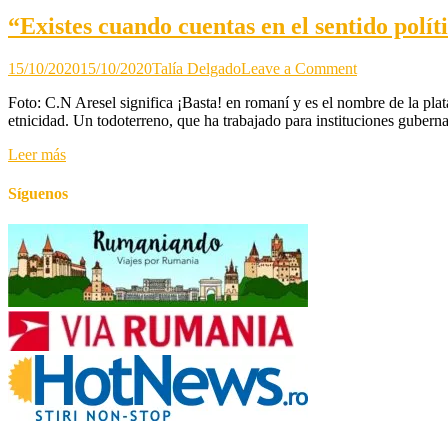
“Existes cuando cuentas en el sentido polí
on
15/10/2020
15/10/2020
Talía Delgado
Leave a Comment
“Existes
Foto: C.N Aresel significa ¡Basta! en romaní y es el nombre de la plat
cuando
etnicidad. Un todoterreno, que ha trabajado para instituciones guber
cuentas
en
Leer más
el
sentido
político”,
Síguenos
Ciprian
Necula
(
Fundador
de
la
Plataforma
Aresel)