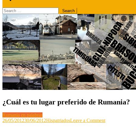
Search
for:
¿Cuál es tu lugar preferido de Rumania?
Rumania en palabras
on
26/05/2012
30/06/2012
Hispatriados
Leave a Comment
¿Cuál
es