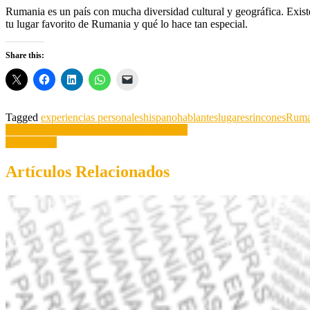
tu
Rumania es un país con mucha diversidad cultural y geográfica. Exis
lugar
tu lugar favorito de Rumania y qué lo hace tan especial.
preferido
de
Rumania?
Share this:
Tagged
experiencias personales
hispanohablantes
lugares
rincones
Ruma
Post
Las residencias universitarias en Rumania
La Libertad
navigation
Artículos Relacionados