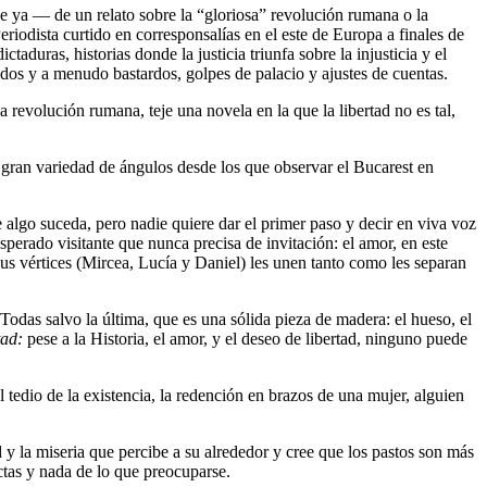
e ya — de un relato sobre la “gloriosa” revolución rumana o la
iodista curtido en corresponsalías en el este de Europa a finales de
aduras, historias donde la justicia triunfa sobre la injusticia y el
trados y a menudo bastardos, golpes de palacio y ajustes de cuentas.
a revolución rumana, teje una novela en la que la libertad no es tal,
 gran variedad de ángulos desde los que observar el Bucarest en
algo suceda, pero nadie quiere dar el primer paso y decir en viva voz
sperado visitante que nunca precisa de invitación: el amor, en este
sus vértices (Mircea, Lucía y Daniel) les unen tanto como les separan
das salvo la última, que es una sólida pieza de madera: el hueso, el
tad:
pese a la Historia, el amor, y el deseo de libertad, ninguno puede
 tedio de la existencia, la redención en brazos de una mujer, alguien
d y la miseria que percibe a su alrededor y cree que los pastos son más
ectas y nada de lo que preocuparse.