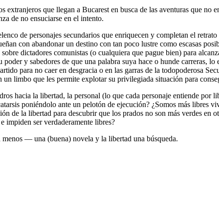
los extranjeros que llegan a Bucarest en busca de las aventuras que no 
nza de no ensuciarse en el intento.
 elenco de personajes secundarios que enriquecen y completan el retrat
ueñan con abandonar un destino con tan poco lustre como escasas posibil
s sobre dictadores comunistas (o cualquiera que pague bien) para alcanza
u poder y sabedores de que una palabra suya hace o hunde carreras, lo
partido para no caer en desgracia o en las garras de la todopoderosa Se
 un limbo que les permite explotar su privilegiada situación para conseg
s hacia la libertad, la personal (lo que cada personaje entiende por libe
catarsis poniéndolo ante un pelotón de ejecución? ¿Somos más libres v
n de la libertad para descubrir que los prados no son más verdes en ot
 e impiden ser verdaderamente libres?
 menos — una (buena) novela y la libertad una búsqueda.