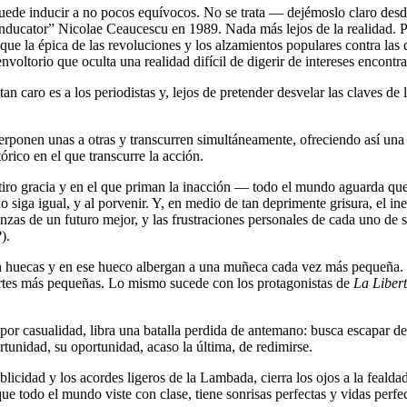
uede inducir a no pocos equívocos. No se trata — dejémoslo claro desd
nducator” Nicolae Ceaucescu en 1989. Nada más lejos de la realidad. Per
e la épica de las revoluciones y los alzamientos populares contra las dict
 envoltorio que oculta una realidad difícil de digerir de intereses encon
 caro es a los periodistas y, lejos de pretender desvelar las claves de l
perponen unas a otras y transcurren simultáneamente, ofreciendo así una
órico en el que transcurre la acción.
iro gracia y en el que priman la inacción — todo el mundo aguarda que 
 siga igual, y al porvenir. Y, en medio de tan deprimente grisura, el ine
anzas de un futuro mejor, y las frustraciones personales de cada uno de 
).
 huecas y en ese hueco albergan a una muñeca cada vez más pequeña. To
rtes más pequeñas. Lo mismo sucede con los protagonistas de
La Liber
por casualidad, libra una batalla perdida de antemano: busca escapar del
tunidad, su oportunidad, acaso la última, de redimirse.
licidad y los acordes ligeros de la Lambada, cierra los ojos a la fealda
 que todo el mundo viste con clase, tiene sonrisas perfectas y vidas perf