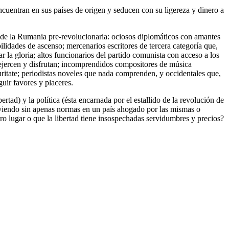
encuentran en sus países de origen y seducen con su ligereza y dinero a
o de la Rumania pre-revolucionaria: ociosos diplomáticos con amantes
idades de ascenso; mercenarios escritores de tercera categoría que,
r la gloria; altos funcionarios del partido comunista con acceso a los
 ejercen y disfrutan; incomprendidos compositores de música
curitate; periodistas noveles que nada comprenden, y occidentales que,
uir favores y placeres.
rtad) y la política (ésta encarnada por el estallido de la revolución de
iviendo sin apenas normas en un país ahogado por las mismas o
ro lugar o que la libertad tiene insospechadas servidumbres y precios?