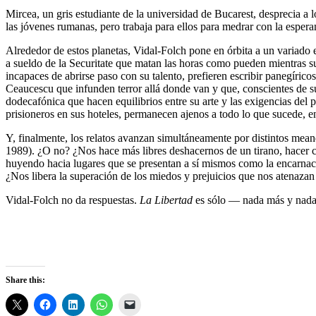
Mircea, un gris estudiante de la universidad de Bucarest, desprecia a 
las jóvenes rumanas, pero trabaja para ellos para medrar con la espera
Alrededor de estos planetas, Vidal-Folch pone en órbita a un variado
a sueldo de la Securitate que matan las horas como pueden mientras s
incapaces de abrirse paso con su talento, prefieren escribir panegírico
Ceaucescu que infunden terror allá donde van y que, conscientes de s
dodecafónica que hacen equilibrios entre su arte y las exigencias del 
prisioneros en sus hoteles, permanecen ajenos a todo lo que sucede, en
Y, finalmente, los relatos avanzan simultáneamente por distintos meandro
1989). ¿O no? ¿Nos hace más libres deshacernos de un tirano, hacer 
huyendo hacia lugares que se presentan a sí mismos como la encarnació
¿Nos libera la superación de los miedos y prejuicios que nos atenazan
Vidal-Folch no da respuestas.
La Libertad
es sólo — nada más y nada
Share this: