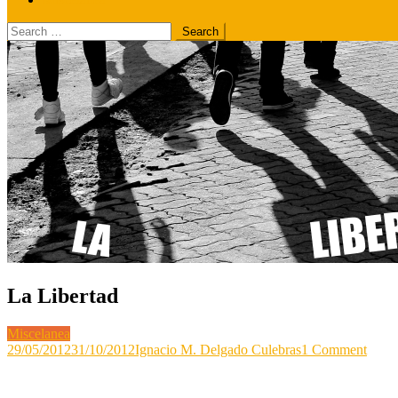
Search
for:
La Libertad
Miscelanea
on
29/05/2012
31/10/2012
Ignacio M. Delgado Culebras
1 Comment
La
Liber