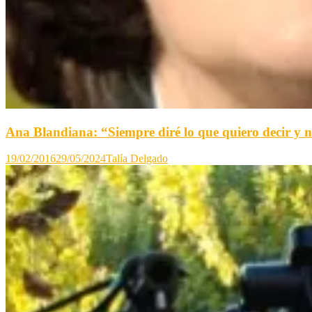
Ana Blandiana: “Siempre diré lo que quiero decir y n
19/02/2016
29/05/2024
Talía Delgado