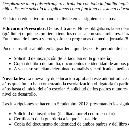
Desplazarse a un país extranjero a trabajar con toda la familia impli
Rumania
niños. En este artículo te explicamos como funciona el sistema educa
El sistema educativo rumano se divide en las siguientes etapas:
Educación Preescolar
: De los 3-6 años. No es obligatoria, la escola
(grădinițe) o quienes prefieren tenerlos en casa con sus familiares. Pa
Funcionan de lunes a viernes, ofrecen programas de media jornada (8.
Puedes inscribir al niño en la guardería que desees. El periodo de ins
Solicitud de inscripción (te la facilitan en la guardería)
Copia del libro de familia, documentos de identidad de ambos 
A veces se solicitan determinados análisis y certificados médico
Novedades:
La nueva ley de educación aprobada este año introduce a 
años que aún no han comenzado la escolarización obligatoria (a partir d
años hasta el inicio del año escolar. A solicitud de los padres o tutor
nivel de desarrollo.
Las inscripciones se hacen en Septiembre 2012 presentando los sigu
Solicitud de inscripción (facilitada por el centro escolar)
Certificado de la guardería a la que ha asistido
Copia del documento de identidad de ambos padres y del libro d