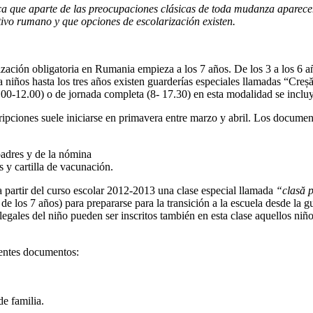
ca que aparte de las preocupaciones clásicas de toda mudanza aparecen 
tivo rumano y que opciones de escolarización existen.
rización obligatoria en Rumania empieza a los 7 años. De los 3 a los 6 a
ra niños hasta los tres años existen guarderías especiales llamadas “Creș
00-12.00) o de jornada completa (8- 17.30) en esta modalidad se incluy
cripciones suele iniciarse en primavera entre marzo y abril. Los documen
padres y de la nómina
s y cartilla de vacunación.
partir del curso escolar 2012-2013 una clase especial llamada
“clasă p
e los 7 años) para prepararse para la transición a la escuela desde la g
es legales del niño pueden ser inscritos también en esta clase aquellos n
ientes documentos:
e familia.