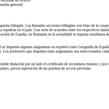
 Nacional de octavo.
a media general)
ograma bilingüe. Las llamadas secciones bilingües son fruto de la cooper
ua española en el país. Una serie de acuerdos entre los respectivos minist
ación de España, en Rumania en la actualidad se imparta enseñanza de 
añol se imparten algunas asignaturas en español como Geografía de Espa
. Los profesores que imparten estas asignaturas son seleccionados cada 
oble titulación por un lado el certificado de secundaria rumano y por o
aíses, previa superación de las pruebas de acceso previstas.