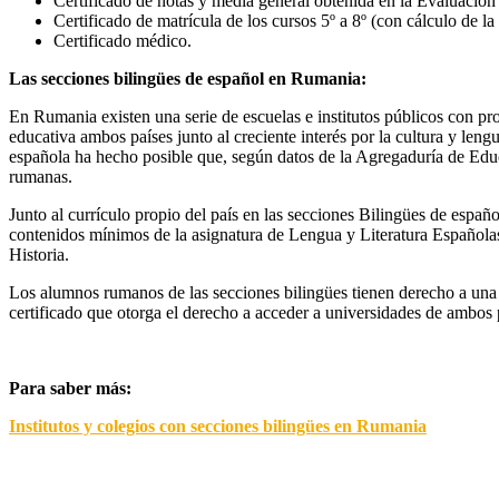
Certificado de notas y media general obtenida en la Evaluación
Certificado de matrícula de los cursos 5º a 8º (con cálculo de l
Certificado médico.
Las secciones bilingües de español en Rumania:
En Rumania existen una serie de escuelas e institutos públicos con pr
educativa ambos países junto al creciente interés por la cultura y leng
española ha hecho posible que, según datos de la Agregaduría de Educ
rumanas.
Junto al currículo propio del país en las secciones Bilingües de esp
contenidos mínimos de la asignatura de Lengua y Literatura Españolas
Historia.
Los alumnos rumanos de las secciones bilingües tienen derecho a una d
certificado que otorga el derecho a acceder a universidades de ambos p
Para saber más:
Institutos y colegios con secciones bilingües en Rumania