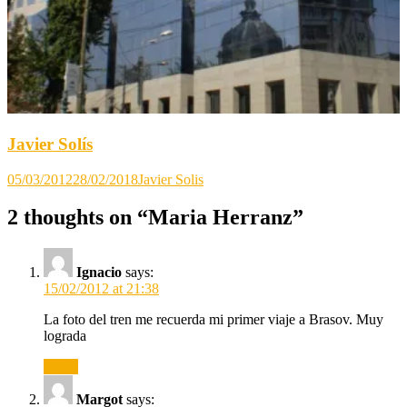
Javier Solís
05/03/2012
28/02/2018
Javier Solis
2 thoughts on “
Maria Herranz
”
Ignacio
says:
15/02/2012 at 21:38
La foto del tren me recuerda mi primer viaje a Brasov. Muy
lograda
Reply
Margot
says: