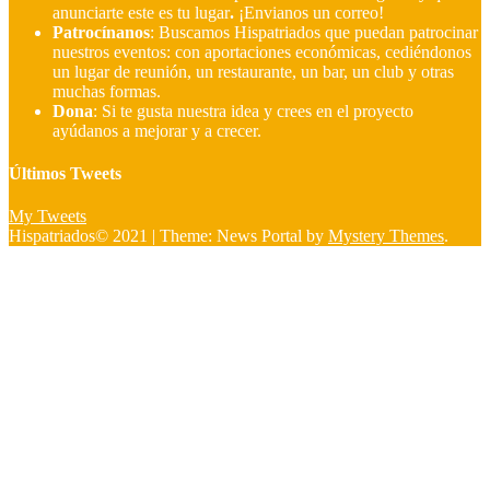
anunciarte este es tu lugar
.
¡Envianos un correo!
Patrocínanos
:
Buscamos Hispatriados que puedan patrocinar
nuestros eventos: con aportaciones económicas, cediéndonos
un lugar de reunión, un restaurante, un bar, un club y otras
muchas formas.
Dona
:
Si te gusta nuestra idea y crees en el proyecto
ayúdanos a mejorar y a crecer.
Últimos Tweets
My Tweets
Hispatriados© 2021
|
Theme: News Portal by
Mystery Themes
.