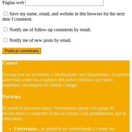
Página web
Save my name, email, and website in this browser for the next
time I comment.
Notify me of follow-up comments by email.
Notify me of new posts by email.
Conoce
Navega por las secciones y familiarízate con Hispatriados. Si quieres
saber más sobre los creadores del portal envíanos un correo,
estaremos encantados de charlar contigo.
Participa
El portal lo hacemos todos. Necesitamos gente con ganas de
involucrarse y compartir. Echa un vistazo a las posibilidades que te
ofrecemos:
Entrevistas:
¿te gustaría ser entrevistado y contar tus